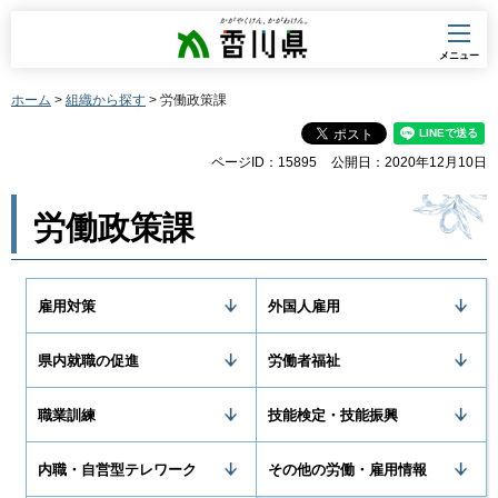
香川県
メニュー
ホーム
>
組織から探す
> 労働政策課
ページID：15895
公開日：2020年12月10日
労働政策課
雇用対策
外国人雇用
県内就職の促進
労働者福祉
職業訓練
技能検定・技能振興
内職・自営型テレワーク
その他の労働・雇用情報