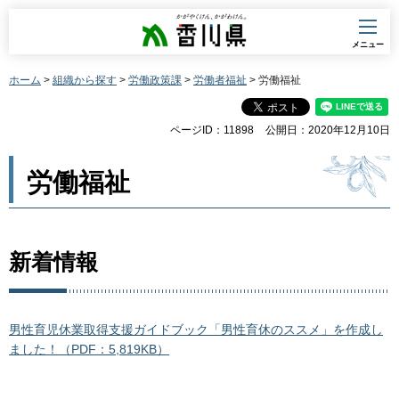
香川県
メニュー
ホーム
>
組織から探す
>
労働政策課
>
労働者福祉
> 労働福祉
ページID：11898
公開日：2020年12月10日
労働福祉
新着情報
男性育児休業取得支援ガイドブック「男性育休のススメ」を作成し
ました！（PDF：5,819KB）