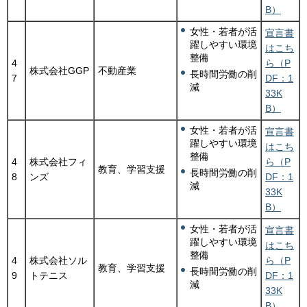
B）
女性・若者が活
宣言書
躍しやすい環境
はこち
整備
4
ら（P
株式会社GGP
不動産業
長時間労働の削
7
DF：1
減
33K
B）
女性・若者が活
宣言書
躍しやすい環境
はこち
整備
4
株式会社フィ
ら（P
教育、学習支援
長時間労働の削
8
ンズ
DF：1
減
33K
B）
女性・若者が活
宣言書
躍しやすい環境
はこち
整備
4
株式会社ソル
ら（P
教育、学習支援
長時間労働の削
9
トテニス
DF：1
減
33K
B）