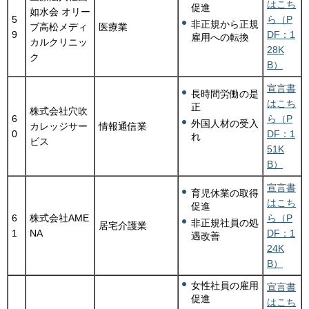
はこち
促進
如水会 オリー
5
ら（P
非正規から正規
ブ高松メディ
医療業
9
DF：1
雇用への転換
カルクリニッ
28K
ク
B）
宣言書
長時間労働の是
はこち
正
株式会社穴吹
6
ら（P
外国人材の受入
カレッジサー
情報通信業
0
DF：1
れ
ビス
51K
B）
宣言書
育児休業の取得
はこち
促進
6
株式会社AME
ら（P
非正規社員の処
居宅介護業
1
NA
DF：1
遇改善
24K
B）
女性社員の雇用
宣言書
促進
はこち