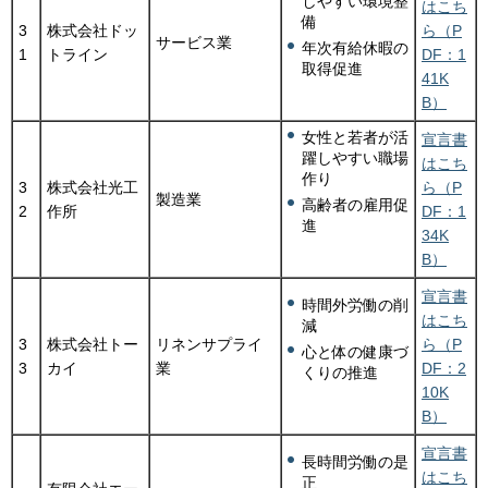
しやすい環境整
はこち
備
3
株式会社ドッ
ら（P
サービス業
年次有給休暇の
1
トライン
DF：1
取得促進
41K
B）
女性と若者が活
宣言書
躍しやすい職場
はこち
作り
3
株式会社光工
ら（P
製造業
高齢者の雇用促
2
作所
DF：1
進
34K
B）
宣言書
時間外労働の削
はこち
減
3
株式会社トー
リネンサプライ
ら（P
心と体の健康づ
3
カイ
業
DF：2
くりの推進
10K
B）
宣言書
長時間労働の是
はこち
正