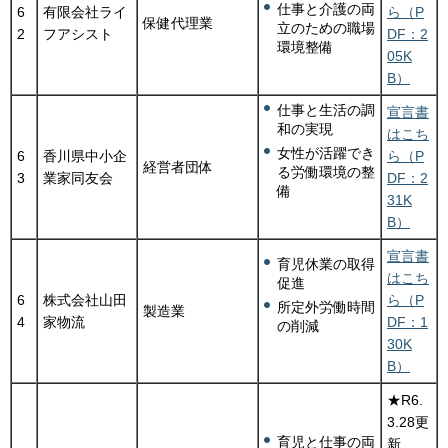
仕事と介護の両
6
有限会社ライ
ら（P
保健代理業
立のための職場
2
フアシスト
DF：2
環境整備
05K
B）
仕事と生活の調
宣言書
和の実現
はこち
女性が活躍でき
6
香川県中小企
ら（P
経営者団体
る労働環境の整
3
業家同友会
DF：2
備
31K
B）
宣言書
育児休業の取得
はこち
促進
6
株式会社山田
ら（P
所定外労働時間
製造業
4
家物流
DF：1
の削減
30K
B）
★R6.
3.28更
育児と仕事の両
新