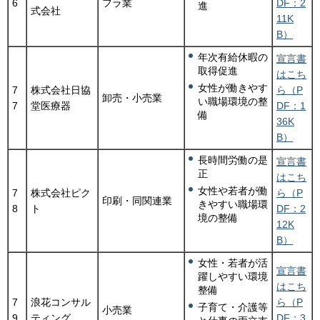
6
フラ業
DF：2
進
式会社
11K
B）
年次有給休暇の
宣言書
取得促進
はこち
女性が働きやす
7
株式会社日協
ら（P
卸売・小売業
い職場環境の整
7
堂医療器
DF：1
備
36K
B）
長時間労働の是
宣言書
正
はこち
女性や若者が働
7
株式会社ピク
ら（P
印刷・同関連業
きやすい職場環
8
ト
DF：2
境の整備
12K
B）
女性・若者が活
宣言書
躍しやすい環境
はこち
整備
7
浪花コンサル
ら（P
子育て・介護等
小売業
9
ティング
DF：3