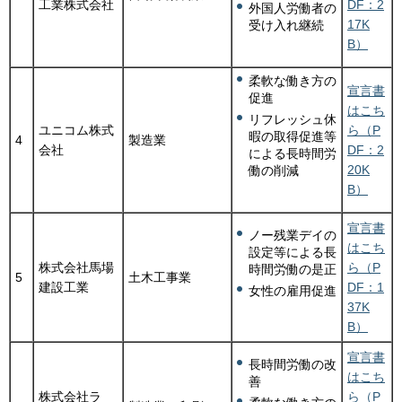
工業株式会社
DF：2
外国人労働者の
17K
受け入れ継続
B）
柔軟な働き方の
宣言書
促進
はこち
リフレッシュ休
ユニコム株式
ら（P
暇の取得促進等
4
製造業
会社
DF：2
による長時間労
20K
働の削減
B）
宣言書
ノー残業デイの
はこち
設定等による長
株式会社馬場
ら（P
時間労働の是正
5
土木工事業
建設工業
DF：1
女性の雇用促進
37K
B）
宣言書
長時間労働の改
はこち
善
株式会社ラ
ら（P