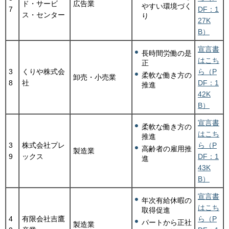
ド・サービ
広告業
やすい環境づく
7
DF：1
ス・センター
り
27K
B）
宣言書
長時間労働の是
はこち
正
3
くりや株式会
ら（P
柔軟な働き方の
卸売・小売業
8
社
DF：1
推進
42K
B）
宣言書
柔軟な働き方の
はこち
推進
3
株式会社プレ
ら（P
高齢者の雇用推
製造業
9
ックス
DF：1
進
43K
B）
宣言書
年次有給休暇の
はこち
取得促進
4
有限会社吉鷹
ら（P
パートから正社
製造業