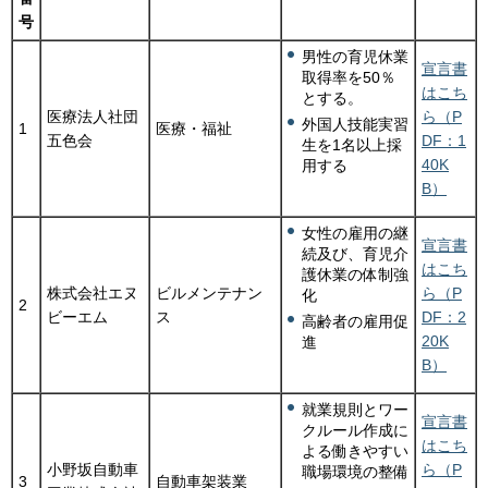
号
男性の育児休業
宣言書
取得率を50％
はこち
とする。
医療法人社団
ら（P
外国人技能実習
1
医療・福祉
五色会
DF：1
生を1名以上採
40K
用する
B）
女性の雇用の継
宣言書
続及び、育児介
はこち
護休業の体制強
株式会社エヌ
ビルメンテナン
ら（P
化
2
ビーエム
ス
DF：2
高齢者の雇用促
20K
進
B）
就業規則とワー
宣言書
クルール作成に
はこち
よる働きやすい
小野坂自動車
ら（P
職場環境の整備
3
自動車架装業