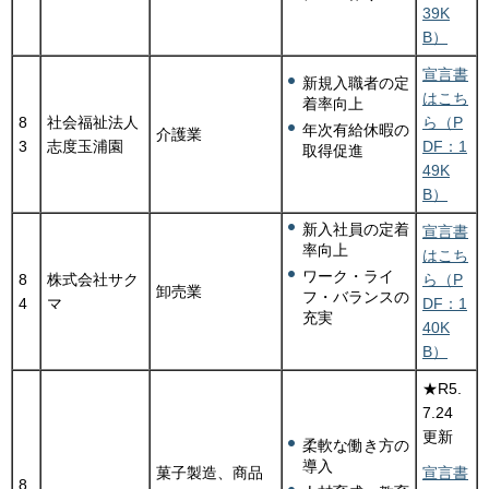
39K
B）
宣言書
新規入職者の定
はこち
着率向上
8
社会福祉法人
ら（P
年次有給休暇の
介護業
3
志度玉浦園
DF：1
取得促進
49K
B）
新入社員の定着
宣言書
率向上
はこち
ワーク・ライ
8
株式会社サク
ら（P
卸売業
フ・バランスの
4
マ
DF：1
充実
40K
B）
★R5.
7.24
更新
柔軟な働き方の
導入
菓子製造、商品
宣言書
8