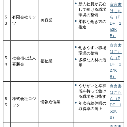
新入社員が安心
宣言書
して働ける職場
はこち
環境の整備
5
有限会社リッ
ら（P
美容業
柔軟な働き方の
3
ツ
DF：1
推進
53K
B）
宣言書
働きやすい職場
はこち
環境の整備
5
社会福祉法人
ら（P
多様な人材の活
福祉業
4
喜勝会
DF：2
用
27K
B）
やりがいと幸福
宣言書
感を持って働け
はこち
る職場を目指す
5
株式会社ロジ
ら（P
情報通信業
年次有給休暇の
5
ック
DF：1
取得率の向上
52K
B）
宣言書