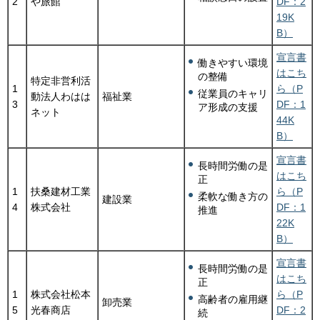
2
や旅館
DF：2
19K
B）
宣言書
働きやすい環境
はこち
の整備
特定非営利活
1
ら（P
従業員のキャリ
動法人わはは
福祉業
3
DF：1
ア形成の支援
ネット
44K
B）
宣言書
長時間労働の是
はこち
正
1
扶桑建材工業
ら（P
柔軟な働き方の
建設業
4
株式会社
DF：1
推進
22K
B）
宣言書
長時間労働の是
はこち
正
1
株式会社松本
ら（P
高齢者の雇用継
卸売業
5
光春商店
DF：2
続