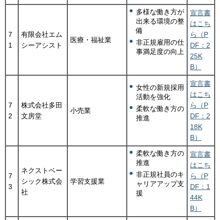
多様な働き方が
宣言書
出来る環境の整
はこち
備
7
有限会社エム
ら（P
医療・福祉業
非正規雇用の仕
1
シーアシスト
DF：2
事満足度の向上
25K
B）
宣言書
女性の新規採用
はこち
活動を強化
7
株式会社多田
ら（P
柔軟な働き方の
小売業
2
文房堂
DF：2
推進
18K
B）
柔軟な働き方の
宣言書
推進
はこち
ネクストベー
非正規社員のキ
7
ら（P
シック株式会
学習支援業
ャリアアップ支
3
DF：1
社
援
44K
B）