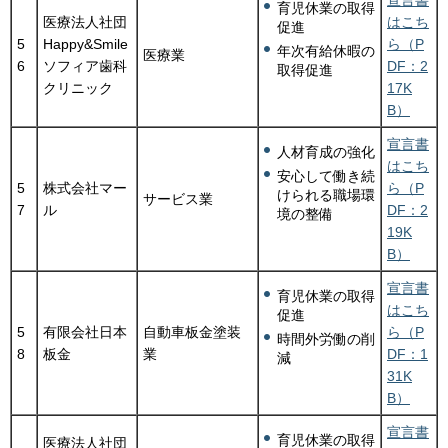
育児休業の取得
医療法人社団
はこち
促進
5
Happy&Smile
ら（P
年次有給休暇の
医療業
6
ソフィア歯科
DF：2
取得促進
クリニック
17K
B）
宣言書
人材育成の強化
はこち
安心して働き続
5
株式会社マー
ら（P
けられる職場環
サービス業
7
ル
DF：2
境の整備
19K
B）
宣言書
育児休業の取得
はこち
促進
5
有限会社日本
自動車板金塗装
ら（P
時間外労働の削
8
板金
業
DF：1
減
31K
B）
宣言書
育児休業の取得
医療法人社団