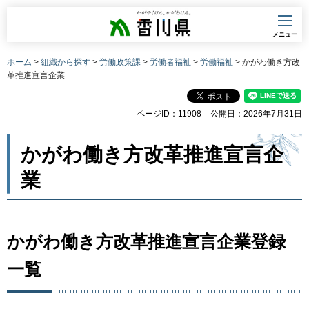
香川県
メニュー
ホーム
>
組織から探す
>
労働政策課
>
労働者福祉
>
労働福祉
> かがわ働き方改
革推進宣言企業
ページID：11908
公開日：2026年7月31日
かがわ働き方改革推進宣言企
業
かがわ働き方改革推進宣言企業登録
一覧