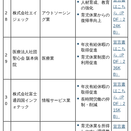
人材育成、教育
はこち
の強化
2
株式会社エイ
アウトソーシン
ら（P
育児休業からの
8
ジェック
グ業
DF：2
復帰率向上
24K
B）
宣言書
年次有給休暇の
はこち
取得促進
医療法人社団
2
ら（P
育児休業制度の
聖心会 阪本病
医療業
9
DF：2
利用促進
院
36K
B）
宣言書
年次有給休暇の
はこち
取得促進
株式会社富士
3
ら（P
長時間労働の抑
通四国インフ
情報サービス業
0
DF：2
制・削減
ォテック
15K
B）
育児休業を所得
宣言書