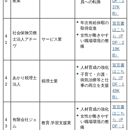
0
産業
DF：1
員への転換
37K
B）
年次有給休暇の
宣言書
取得促進
はこち
社会保険労務
女性が働きやす
4
ら（P
士法人アチー
サービス業
い職場環境の整
1
DF：2
ヴ
備
19K
B）
宣言書
人材育成の強化
はこち
子育て・介護・
4
あかり税理士
ら（P
病気治療等と仕
税理士業
2
法人
DF：1
事の両立を支援
49K
B）
宣言書
人材育成の強化
はこち
女性が働きやす
4
有限会社ジェ
ら（P
い職場環境の整
教育,学習支援業
3
ム
DF：1
備