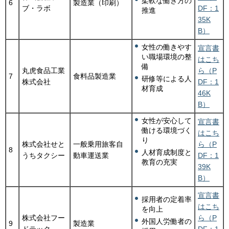
柔軟な働き方の
6
製造業（印刷）
ブ・ラボ
DF：1
推進
35K
B）
女性の働きやす
宣言書
い職場環境の整
はこち
備
丸虎食品工業
ら（P
7
食料品製造業
研修等による人
株式会社
DF：1
材育成
46K
B）
女性が安心して
宣言書
働ける環境づく
はこち
り
株式会社せと
一般乗用旅客自
ら（P
8
人材育成制度と
うちタクシー
動車運送業
DF：1
教育の充実
39K
B）
宣言書
採用者の定着率
はこち
を向上
株式会社フー
ら（P
外国人労働者の
9
製造業
ドテック
DF：1