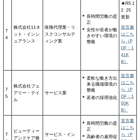
★R5.1
2. 25
長時間労働の是
更新
正
株式会社11ネ
保険代理業・リ
宣言書
女性や若者が働
7
ット・インシ
スクコンサルテ
はこち
きやすい環境の
4
ュアランス
ィング業
ら（P
整備
DF：1
41K
B）
宣言書
柔軟な働き方出
はこち
来る職場環境の
株式会社フェ
7
ら（P
整備
アリー・テイ
サービス業
5
DF：1
若者の採用強化
ル
50K
B）
宣言書
長時間労働の是
はこち
正
ビューティー
7
サービス・イン
ら（P
高齢者の雇用促
アンドケア株