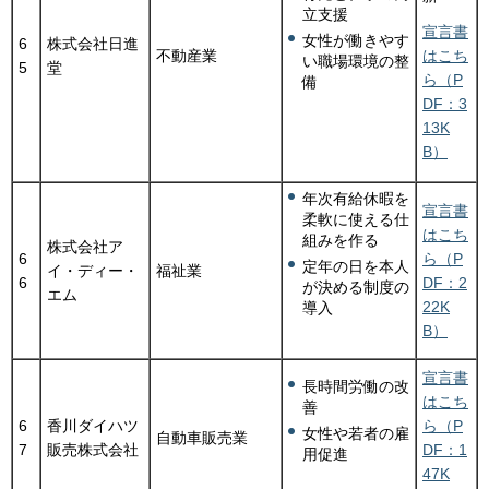
立支援
宣言書
女性が働きやす
6
株式会社日進
不動産業
はこち
い職場環境の整
5
堂
ら（P
備
DF：3
13K
B）
年次有給休暇を
宣言書
柔軟に使える仕
はこち
組みを作る
株式会社ア
6
ら（P
定年の日を本人
イ・ディー・
福祉業
6
DF：2
が決める制度の
エム
22K
導入
B）
宣言書
長時間労働の改
はこち
善
6
香川ダイハツ
ら（P
女性や若者の雇
自動車販売業
7
販売株式会社
DF：1
用促進
47K