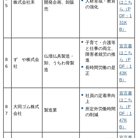
人材育成・教育
株式会社禾
開発企画、卸販
はこち
5
の強化
売
ら（P
DF：1
31K
B）
子育て・介護等
宣言書
と仕事の両立、
はこち
障害者就労の推
仏壇仏具製造・
8
ずゞや株式会
ら（P
進
卸、うちわ骨製
6
社
DF：1
長時間労働の是
造
43K
正
B）
宣言書
社員の定着率向
はこち
上
8
大同ゴム株式
ら（P
所定外労働時間
製造業
7
会社
DF：1
の削減
47K
B）
宣言書