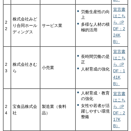
宣言書
労働生産性の向
はこち
上
株式会社みど
2
ら（P
多様な人材の積
り合同ホール
サービス業
2
DF：2
極的活用
ディングス
24K
B）
宣言書
長時間労働の是
はこち
正
2
株式会社きむ
ら（P
小売業
人材育成の強化
3
ら
DF：1
41K
B）
人材育成・教育
宣言書
の強化
はこち
女性や若者が活
2
宝食品株式会
製造業（食料
ら（P
躍しやすい環境
4
社
品）
DF：2
整備
17K
B）