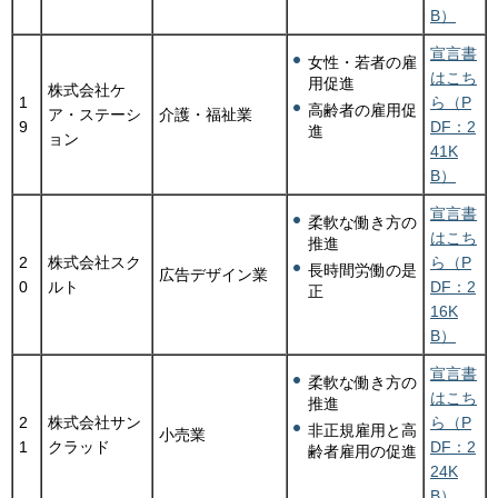
B）
宣言書
女性・若者の雇
はこち
用促進
株式会社ケ
1
ら（P
高齢者の雇用促
ア・ステーシ
介護・福祉業
9
DF：2
進
ョン
41K
B）
宣言書
柔軟な働き方の
はこち
推進
2
株式会社スク
ら（P
長時間労働の是
広告デザイン業
0
ルト
DF：2
正
16K
B）
宣言書
柔軟な働き方の
はこち
推進
2
株式会社サン
ら（P
非正規雇用と高
小売業
1
クラッド
DF：2
齢者雇用の促進
24K
B）