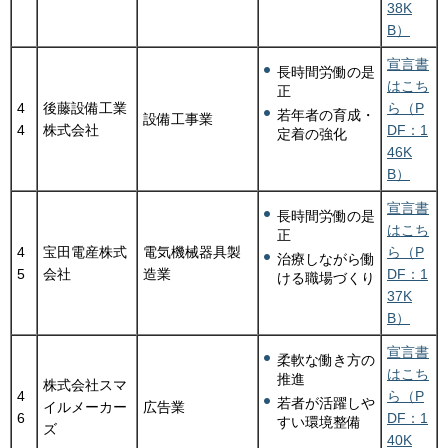
38K
B）
宣言書
長時間労働の是
はこち
正
4
後藤設備工業
ら（P
若年者の育成・
設備工事業
4
株式会社
DF：1
定着の強化
46K
B）
宣言書
長時間労働の是
はこち
正
4
宝田電産株式
電気機械器具製
ら（P
治療しながら働
5
会社
造業
DF：1
ける職場づくり
37K
B）
宣言書
柔軟な働き方の
はこち
推進
株式会社スマ
4
ら（P
若者が活躍しや
イルメーカー
広告業
6
DF：1
すい環境整備
ズ
40K