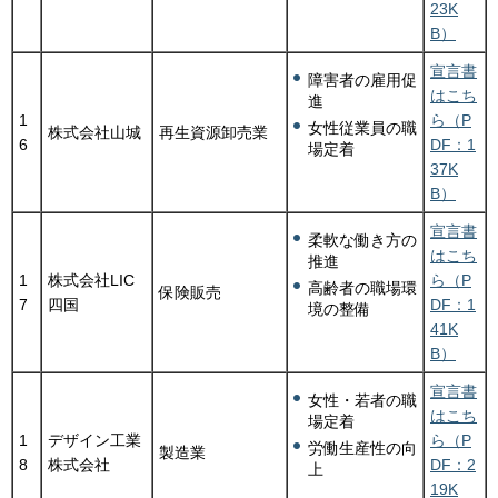
23K
B）
宣言書
障害者の雇用促
はこち
進
1
ら（P
女性従業員の職
株式会社山城
再生資源卸売業
6
DF：1
場定着
37K
B）
宣言書
柔軟な働き方の
はこち
推進
1
株式会社LIC
ら（P
高齢者の職場環
保険販売
7
四国
DF：1
境の整備
41K
B）
宣言書
女性・若者の職
はこち
場定着
1
デザイン工業
ら（P
労働生産性の向
製造業
8
株式会社
DF：2
上
19K