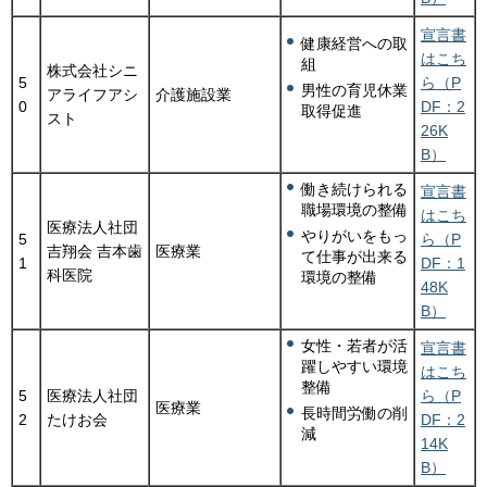
宣言書
健康経営への取
はこち
組
株式会社シニ
5
ら（P
男性の育児休業
アライフアシ
介護施設業
0
DF：2
取得促進
スト
26K
B）
働き続けられる
宣言書
職場環境の整備
はこち
医療法人社団
やりがいをもっ
5
ら（P
吉翔会 吉本歯
医療業
て仕事が出来る
1
DF：1
科医院
環境の整備
48K
B）
女性・若者が活
宣言書
躍しやすい環境
はこち
整備
5
医療法人社団
ら（P
医療業
長時間労働の削
2
たけお会
DF：2
減
14K
B）