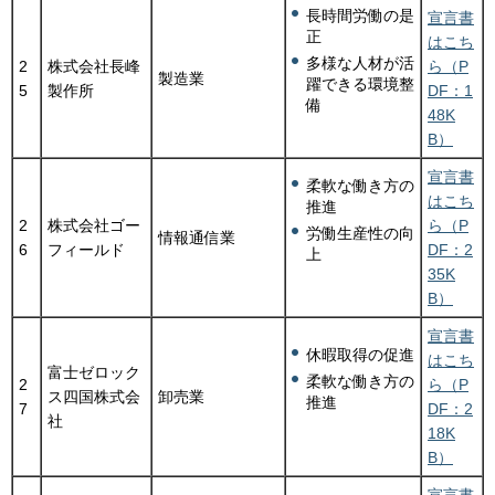
長時間労働の是
宣言書
正
はこち
多様な人材が活
2
株式会社長峰
ら（P
製造業
躍できる環境整
5
製作所
DF：1
備
48K
B）
宣言書
柔軟な働き方の
はこち
推進
2
株式会社ゴー
ら（P
労働生産性の向
情報通信業
6
フィールド
DF：2
上
35K
B）
宣言書
休暇取得の促進
はこち
富士ゼロック
柔軟な働き方の
2
ら（P
ス四国株式会
卸売業
推進
7
DF：2
社
18K
B）
宣言書