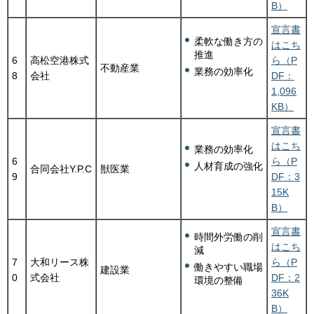
B）
宣言書
柔軟な働き方の
はこち
推進
6
高松空港株式
ら（P
不動産業
業務の効率化
8
会社
DF：
1,096
KB）
宣言書
はこち
業務の効率化
6
ら（P
人材育成の強化
合同会社Y.P.C
獣医業
9
DF：3
15K
B）
宣言書
時間外労働の削
はこち
減
7
大和リース株
ら（P
働きやすい職場
建設業
0
式会社
DF：2
環境の整備
36K
B）