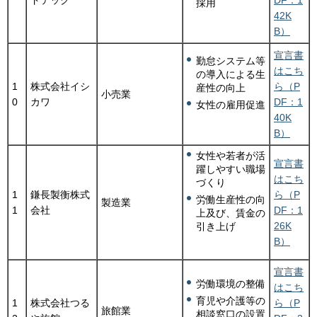
採用
42K
B）
宣言書
勤怠システム等
はこち
の導入による生
1
株式会社イシ
ら（P
産性の向上
小売業
0
カワ
DF：1
女性の雇用促進
40K
B）
女性や若者が活
宣言書
躍しやすい職場
はこち
づくり
1
鎌長製衡株式
ら（P
労働生産性の向
製造業
1
会社
DF：1
上及び、賃金の
26K
引き上げ
B）
宣言書
労働環境の整備
はこち
育児や介護等の
1
株式会社つる
ら（P
旅館業
相談窓口の設置