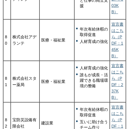
と仕事の両立支
03K
援
B）
宣言書
年次有給休暇の
はこち
取得促進
8
株式会社アデ
ら（P
医療・福祉業
人材育成の強化
0
ランテ
DF：1
45K
B）
宣言書
人材育成の強化
はこち
誰もが成長・活
8
株式会社スタ
ら（P
躍できる職場環
医療・福祉業
1
ー薬局
DF：2
境の整備
37K
B）
宣言書
年次有給休暇の
はこち
取得促進
8
宝防災設備有
ら（P
互いに助け合う
建設業
2
限会社
DF：1
チーム作り