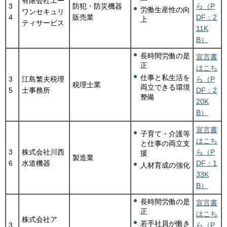
有限会社エー
3
防犯・防災機器
ら（P
労働生産性の向
ワンセキュリ
4
販売業
DF：2
上
ティサービス
11K
B）
長時間労働の是
宣言書
正
はこち
仕事と私生活を
3
江島繁夫税理
ら（P
税理士業
両立できる環境
5
士事務所
DF：2
整備
20K
B）
宣言書
子育て・介護等
はこち
と仕事の両立支
3
株式会社川西
ら（P
援
製造業
6
水道機器
DF：1
人材育成の強化
33K
B）
長時間労働の是
宣言書
正
はこち
株式会社ア
若手社員が働き
3
ら（P