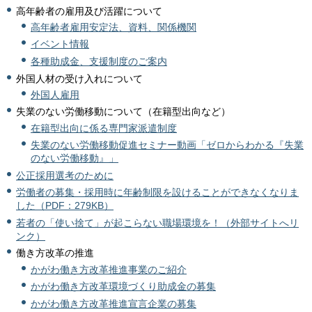
高年齢者の雇用及び活躍について
高年齢者雇用安定法、資料、関係機関
イベント情報
各種助成金、支援制度のご案内
外国人材の受け入れについて
外国人雇用
失業のない労働移動について（在籍型出向など）
在籍型出向に係る専門家派遣制度
失業のない労働移動促進セミナー動画「ゼロからわかる『失業
のない労働移動』」
公正採用選考のために
労働者の募集・採用時に年齢制限を設けることができなくなりま
した（PDF：279KB）
若者の「使い捨て」が起こらない職場環境を！（外部サイトへリ
ンク）
働き方改革の推進
かがわ働き方改革推進事業のご紹介
かがわ働き方改革環境づくり助成金の募集
かがわ働き方改革推進宣言企業の募集