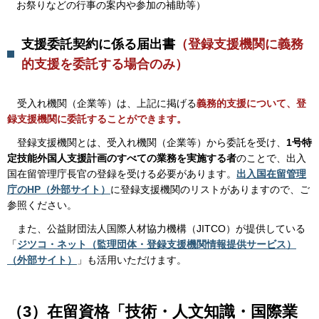
お祭りなどの行事の案内や参加の補助等）
支援委託契約に係る届出書
（登録支援機関に義務
的支援を委託する場合のみ）
受
入れ機関（企業等）は、上記に掲げる
義務的支援について、登
録支援機関に委託することができます。
登
録支援機関とは、受入れ機関（企業等）から委託を受け、
1号特
定技能外国人支援計画のすべての業務を実施する者
のことで、出入
国在留管理庁長官の登録を受ける必要があります。
出入国在留管理
庁のHP（外部サイト）
に登録支援機関のリストがありますので、ご
参照ください。
ま
た、公益財団法人国際人材協力機構（JITCO）が提供している
「
ジツコ・ネット（監理団体・登録支援機関情報提供サービス）
（外部サイト）
」も活用いただけます。
（3）在留資格「技術・人文知識・国際業