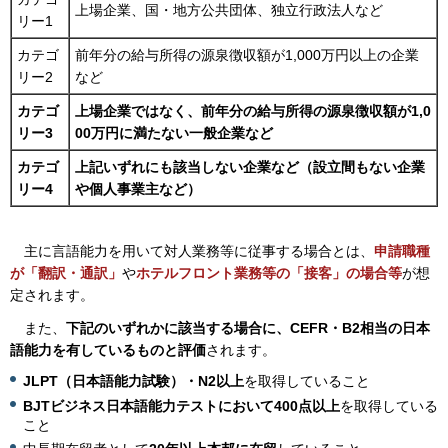
上場企業、国・地方公共団体、独立行政法人など
リー1
カテゴ
前年分の給与所得の源泉徴収額が1,000万円以上の企業
リー2
など
カテゴ
上場企業ではなく、前年分の給与所得の源泉徴収額が1,0
リー3
00万円に満たない一般企業など
カテゴ
上記いずれにも該当しない企業など（設立間もない企業
リー4
や個人事業主など）
主
に言語能力を用いて対人業務等に従事する場合とは、
申請職種
が「翻訳・通訳」
や
ホテルフロント業務等の「接客」の場合等
が想
定されます。
ま
た、
下記のいずれかに該当する場合に、CEFR・B2相当の日本
語能力を有しているものと評価
されます。
JLPT（日本語能力試験）・N2以上
を取得していること
BJTビジネス日本語能力テストにおいて400点以上
を取得している
こと