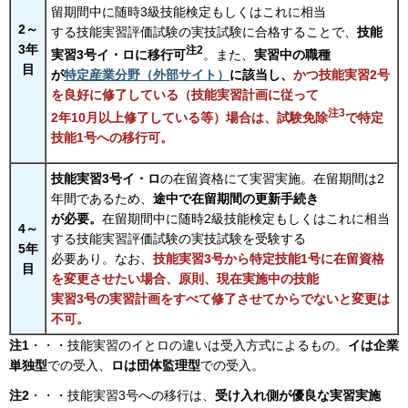
留期間中に随時3級技能検定もしくはこれに相当
2～
する技能実習評価試験の実技試験に合格することで、
技能
3年
注2
実習3号イ・ロに移行可
。また、
実習中の職種
目
が
特定産業分野（外部サイト）
に該当し、
かつ技能実習2号
を良好に修了している（技能実習計画に従って
注3
2年10月以上修了している等）場合は、
試験免除
で特定
技能1号への移行可。
技能実習3号イ・ロ
の在留資格にて実習実施。在留期間は2
年間であるため、
途中で在留期間の更新手続き
が必要。
在留期間中に随時2級技能検定もしくはこれに相当
4～
する技能実習評価試験の実技試験を受験する
5年
必要あり。なお、
技能実習3号から特定技能1号に在留資格
目
を変更させたい場合、原則、現在実施中の技能
実習3号の実習計画をすべて修了させてからでないと変更は
不可。
注1
・・・技能実習のイとロの違いは受入方式によるもの。
イは企業
単独型
での受入、
ロは団体監理型
での受入。
注2
・・・技能実習3号への移行は、
受け入れ側が優良な実習実施