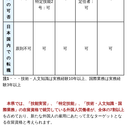
特定技能2
定住者：
の
号：可
可
可
否
日
本
国
内
原則不可
可
可
可
可
で
の
転
職
注1
・・・技術・人文知識は実務経験10年以上、国際業務は実務経
験3年以上
本
県では、「技能実習」、「特定技能」、「技術・人文知識・国
際業務」の在留資格で就労している外国人労働者が、全体の7割以上
を占めており、新たな外国人の雇用にあたって主なターゲットとな
る在留資格と考えられます。