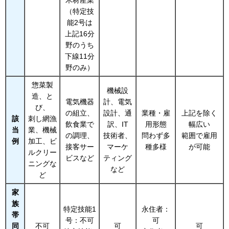
（特定技
能2号は
上記16分
野のうち
下線11分
野のみ）
惣菜製
機械設
造、と
電気機器
計、電気
び、
の組立、
設計、通
業種・雇
上記を除く
該
刺し網漁
飲食業で
訳、IT
用形態
幅広い
当
業、機械
の調理、
技術者、
問わず多
範囲で雇用
例
加工、ビ
接客サー
マーケ
種多様
が可能
ルクリー
ビスなど
ティング
ニングな
など
ど
家
族
特定技能1
永住者：
帯
号：不可
可
同
不可
可
可