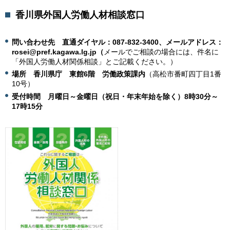
香川県外国人労働人材相談窓口
問い合わせ先
直
通ダイヤル：
087-832-3400、
メールアドレス：
rosei@pref.kagawa.lg.jp（
メールでご相談の場合には、件名に
「外国人労働人材関係相談」とご記載ください。）
場所
香
川県庁
東
館6階
労
働政策課内
（高松市番町四丁目1番
10号）
受付時間
月
曜日～金曜日（祝日・年末年始を除く）8時30分～
17時15分