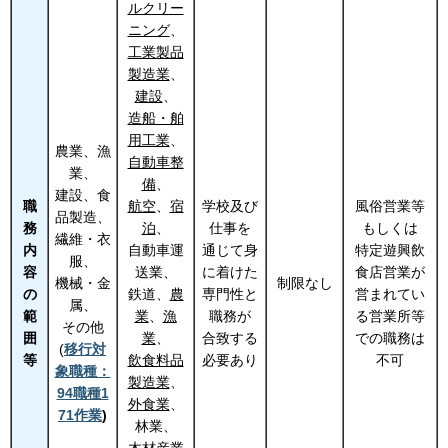
ルクリー
ニング
、
工業製品
製造業
、
建設
、
造船・舶
用工業
、
農業、漁
自動車整
業、
備
、
建設、食
職
航空
、
宿
学校及び
風俗営業等
品製造、
務
泊
、
仕事を
もしくは
繊維・衣
内
自動車運
通じて身
特定遊興飲
服、
容
送業、
に着けた
食店営業が
機械・金
制限なし
の
鉄道、
農
専門性と
営まれてい
属、
範
業
、
漁
職務が
る営業所等
その他
囲
業
、
合致する
での職務は
(
移行対
等
飲食料品
必要あり
不可
象職種：
製造業
、
94職種1
外食業
、
71作業
)
林業、
木材産業