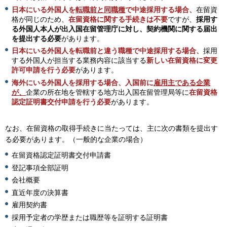
日本にいる外国人を
転職前と同職種
で中途採用する場合、
在留資
格が同じのため、
在留資格に関する手続きは不要
ですが、
採用す
る外国人本人が出入国在留管理庁に対し、契約機関に関する届出
を提出する必要
があります。
日本にいる外国人を転職前と違う職種で中途採用する場合、
採用
する外国人が担当する業務内容に該当する
新しい在留資格に変更
許可申請を行う必要
があります。
海外にいる外国人を採用する場合、入国前に
雇用主である企業
が、
企業の所在地を管轄する地方出入国在留管理局等に
在留資格
認定証明書交付申請を行う必要
があります。
なお、在留資格の取得手続きに当たっては、主に次の書類を提出す
る必要があります。（一般的な企業の場合）
在留資格認定証明書交付申請書
登記事項全部証明
会社概要
直近年度の決算書
雇用契約書
採用予定者の学歴または職歴等を証明する証明書