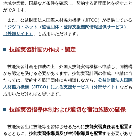
地域や業種、国籍など条件を確認し、契約する監理団体を探すこと
ができます。
ま
た、公益財団法人国際人材協力機構（JITCO）が提供している
「
ジツコ・ネット（監理団体・登録支援機関情報提供サービス）
（外部サイト）
」も活用いただけます。
技能実習計画の作成・認定
技
能実習計画を作成の上、外国人技能実習機構へ申請し、同機構
から認定を受ける必要があります。技能実習計画の作成、申請に当
たっては、契約する監理団体にも相談しながら、
公益財団法人国際
人材協力機構（JITCO）による支援サービス（外部サイト）
なども
活用いただければと思います。
技能実習指導体制および適切な宿泊施設の確保
技
能実習生に技能等を習得させるために
技能実習責任者を配置
す
るとともに、
技能実習指導員及び生活指導員を配置
する必要があり