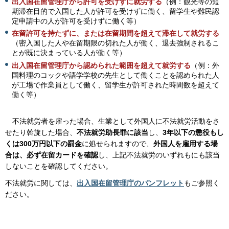
出入国在留管理庁から許可を受けずに就労する
（例：観光等の短
期滞在目的で入国した人が許可を受けずに働く、留学生や難民認
定申請中の人が許可を受けずに働く等）
在留許可を持たずに、または在留期間を超えて滞在して就労する
（密入国した人や在留期限の切れた人が働く、退去強制されるこ
とが既に決まっている人が働く等）
出入国在留管理庁から認められた範囲を超えて就労する
（例：外
国料理のコックや語学学校の先生として働くことを認められた人
が工場で作業員として働く、留学生が許可された時間数を超えて
働く等）
不
法就労者を雇った場合、生業として外国人に不法就労活動をさ
せたり斡旋した場合、
不法就労助長罪に該当
し、
3年以下の懲役もし
くは300万円以下の罰金
に処せられますので、
外国人を雇用する場
合は、必ず在留カードを確認
し、上記不法就労のいずれもにも該当
しないことを確認してください。
不法就労に関しては、
出入国在留管理庁のパンフレット
もご参照く
ださい。