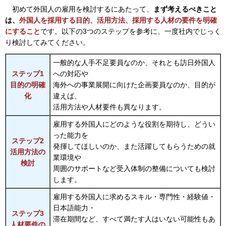
初
めて外国人の雇用を検討するにあたって、
まず考えるべきこと
は、
外国人を採用する目的、活用方法、採用する人材の要件を明確
にすること
です。以下の3つのステップを参考に、一度社内でじっく
り検討してみてください。
一般的な人手不足要員なのか、それとも訪日外国人
ステップ1
への対応や
目的の明確
海外への事業展開に向けた企画要員なのか、目的が
化
違えば、
活用方法や人材要件も異なります。
雇用する外国人にどのような役割を期待し、どうい
った能力を
ステップ2
発揮してほしいのか、また活躍してもらうための就
活用方法の
業環境や
検討
周囲のサポートなど受入体制の整備についても検討
します。
雇用する外国人に求めるスキル・専門性・経験値・
日本語能力・
ステップ3
滞在期間など、すべて満たす人はいない可能性もあ
人材要件の