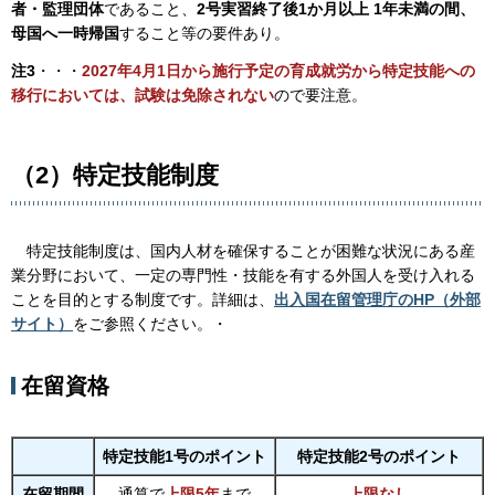
者・監理団体
であること、
2号実習終了後1か月以上
1年未満の間、
母国へ一時帰国
すること等の要件あり。
注3
・・・
2027年4月1日から施行予定の育成就労から特定技能への
移行において
は、試験は免除されない
ので要注意。
（2）特定技能制度
特
定技能制度は、国内人材を確保することが困難な状況にある産
業分野において、一定の専門性・技能を有する外国人を受け入れる
ことを目的とする制度です。詳細は、
出入国在留管理庁のHP（外部
サイト）
をご参照ください。・
在留資格
特定技能1号のポイント
特定技能2号のポイント
在留期間
通算で
上限5年
まで
上限なし