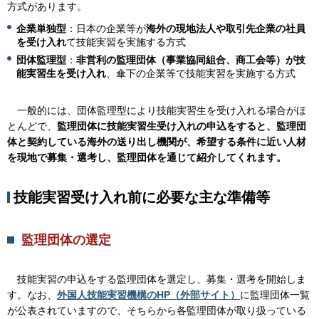
方式があります。
企業単独型
：日本の企業等が
海外の現地法人や取引先企業の社員
を受け入れ
て技能実習を実施する方式
団体監理型
：
非営利の監理団体（事業協同組合、商工会等）が技
能実習生を受け入れ
、傘下の企業等で技能実習を実施する方式
一
般的には、団体監理型により技能実習生を受け入れる場合がほ
とんどで、
監理団体に技能実習生受け入れの申込をすると、監理団
体と契約している海外の送り出し機関が、希望する条件に近い人材
を現地で募集・選考し、監理団体を通じて紹介してくれます。
技能実習受け入れ前に必要な主な準備等
監理団体の選定
技
能実習の申込をする監理団体を選定し、募集・選考を開始しま
す。なお、
外国人技能実習機構のHP（外部サイト）
に監理団体一覧
が公表されていますので、そちらから各監理団体が取り扱っている