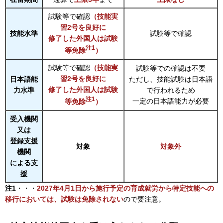
試験等で確認
（技能実
習2号を良好に
技能水準
試験等で確認
修了した外国人は試験
注1
等免除
）
試験等で確認
（技能実
試験等での確認は不要
習2号を良好に
日本語能
ただし、技能試験は日本語
修了した外国人は試験
力水準
で行われるため
注1
一定の日本語能力が必要
等免除
）
受入機関
又は
登録支援
対象
対象外
機関
による支
援
注1
・・・
2027年4月1日から施行予定の育成就労から特定技能への
移行において
は、試験は免除されない
ので要注意。