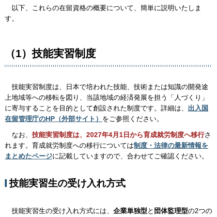
以
下、これらの在留資格の概要について、簡単に説明いたしま
す。
（1）技能実習制度
技
能実習制度は、日本で培われた技能、技術または知識の開発途
上地域等への移転を図り、当該地域の経済発展を担う「人づくり」
に寄与することを目的として創設された制度です。詳細は、
出入国
在留管理庁のHP（外部サイト）
をご参照ください。
な
お、
技能実習制度は、2027年4月1日から育成就労制度へ移行
さ
れます。育成就労制度への移行については
制度・法律の最新情報を
まとめたページ
に記載していますので、合わせてご確認ください。
技能実習生の受け入れ方式
技
能実習生の受け入れ方式には、
企業単独型
と
団体監理型
の2つの