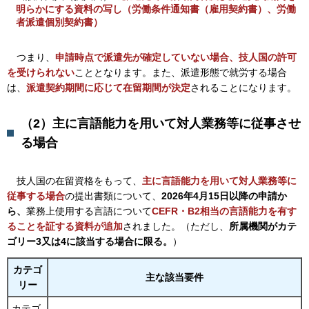
明らかにする資料の写し（労働条件通知書（雇用契約書）、労働
者派遣個別契約書）
つ
まり、
申請時点で派遣先が確定していない場合、技人国の許可
を受けられない
こととなります。また、派遣形態で就労する場合
は、
派遣契約期間に応じて在留期間が決定
されることになります。
（2）
主に言語能力を用いて対人業務等に従事させ
る場合
技
人国の在留資格をもって、
主に言語能力を用いて対人業務等に
従事する場合
の提出書類について、
2026年4月15日以降の申請か
ら、
業務上使用する言語について
CEFR・B2相当の言語能力を有す
ることを証する資料が追加
されました。（ただし、
所属機関がカテ
ゴリー3又は4に該当する場合に限る。
）
カテゴ
主な該当要件
リー
カテゴ