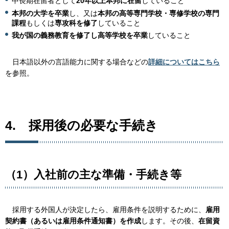
中長期在留者として
20年以上本邦に在留
していること
本邦の大学を卒業
し、又は
本邦の高等専門学校・専修学校の専門
課程
もしくは
専攻科を修了
していること
我が国の義務教育を修了し高等学校を卒業
していること
日
本語以外の言語能力に関する場合などの
詳細についてはこちら
を参照。
4.
採
用後の必要な手続き
（1）入社前の主な準備・手続き等
採
用する外国人が決定したら、雇用条件を説明するために、
雇用
契約書（あるいは雇用条件通知書）を作成
します。その後、
在留資