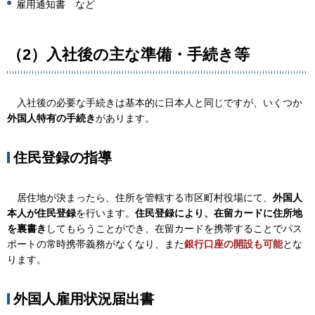
雇用通知書
な
ど
（2）入社後の主な準備・手続き等
入
社後の必要な手続きは基本的に日本人と同じですが、いくつか
外国人特有の手続き
があります。
住民登録の指導
居
住地が決まったら、住所を管轄する市区町村役場にて、
外国人
本人が住民登録
を行います。
住民登録により、在留カードに住所地
を裏書き
してもらうことができ、在留カードを携帯することでパス
ポートの常時携帯義務がなくなり、また
銀行口座の開設も可能
とな
ります。
外国人雇用状況届出書