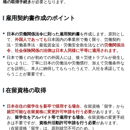
格の取得手続き
が必要となります。
雇用契約書作成のポイント
日本の労働関係法令に則った雇用契約書
を作成します。原則とし
て、
外国人であっても
日本国内の事業所で働く限り、労働契約
法・労働基準法・最低賃金法・労働安全衛生法などの
労働関係法
令、社会保険関係の法律は日本人同様に平等に適用されます。
日本で働くのが初めての外国人には、後々労使トラブルが発生し
ないように、丁寧に日本の労働法や労働慣行、加えて労働条件な
どを説明し、本人に納得してもらったうえで、入社を承諾しても
らうことが重要です。
在留資格の取得
日本在住の留学生を新卒で採用する場合、
在留資格「留学」から
就労可能な在留資格に変更許可申請を行う必要
があります。な
お、
留学生をアルバイト等で雇用する場合、
在留資格の変更手続
きは不要ですが、
資格外活動許可申請を行う必要
があります。
（在留資格「留学」は、原則就労不可のため。）