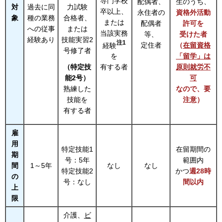
専門学校
配偶者、
生のうち、
対
過去に同
力試験
卒以上、
永住者の
資格外活動
象
種の業務
合格者、
または
配偶者
許可を
への従事
または
当該実務
等、
受けた者
経験あり
技能実習2
注1
定住者
（
在留資格
経験
号修了者
「留学」は
を
原則就労不
（特定技
有する者
可
能2号）
なので、要
熟練した
注意）
技能を
有する者
雇
用
特定技能1
在留期間の
期
号：5年
範囲内
間
1～5年
なし
なし
特定技能2
かつ
週28時
の
号：なし
間以内
上
限
介護、
ビ