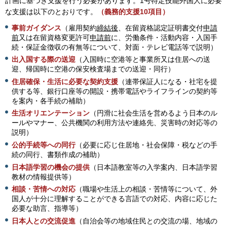
計画に基づき支援を行う必要があります。1号特定技能外国人に必要
な支援は以下のとおりです。
（義務的支援10項目）
事前ガイダンス
（雇用契約
締結後
、在留資格認定証明書交付
申請
前
又は在留資格変更許可
申請前
に、労働条件・活動内容・入国手
続・保証金徴収の有無等について、対面・テレビ電話等で説明）
出入国する際の送迎
（入国時に空港等と事業所又は住居への送
迎、帰国時に空港の保安検査場までの送迎・同行）
住居確保・生活に必要な契約支援
（連帯保証人になる・社宅を提
供する等、銀行口座等の開設・携帯電話やライフラインの契約等
を案内・各手続の補助）
生活オリエンテーション
（円滑に社会生活を営めるよう日本のル
ールやマナー、公共機関の利用方法や連絡先、災害時の対応等の
説明）
公的手続等への同行
（必要に応じ住居地・社会保障・税などの手
続の同行、書類作成の補助）
日本語学習の機会の提供
（日本語教室等の入学案内、日本語学習
教材の情報提供等）
相談・苦情への対応
（職場や生活上の相談・苦情等について、外
国人が十分に理解することができる言語での対応、内容に応じた
必要な助言、指導等）
日本人との交流促進
（自治会等の地域住民との交流の場、地域の