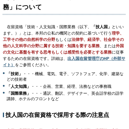
務」について
在
留資格「技術・人文知識・国際業務（以下、
「技人国」
といい
ます。）」とは、本邦の公私の機関との契約に基づいて行う
理学、
工学その他の自然科学の分野
もしくは
法律学、経済学、社会学その
他の人文科学の分野に属する技術・知識を要する業務
、または
外国
の文化に基盤を有する思考もしくは感受性を必要とする業務
に従事
するための在留資格です。詳細は、
出入国在留管理庁のHP（外部サ
イト）
をご参照ください。
「技術」
・・・機械、電気、電子、ソフトフェア、化学、建築な
どの技術者
「人文知識」
・・・企画、営業、経理、法務などの事務職
「国際業務」
・・・通訳、翻訳、デザイナー、英会話学校の語学
講師、ホテルのフロントなど
技人国の在留資格で採用する際の注意点