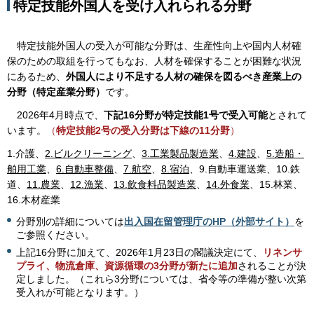
特定技能外国人を受け入れられる分野
特
定技能外国人の受入が可能な分野は、生産性向上や国内人材確
保のための取組を行ってもなお、人材を確保することが困難な状況
にあるため、
外国人により不足する人材の確保を図るべき産業上の
分野（特定産業分野）
です。
2
026年4月時点で、
下記16分野が特定技能1号で受入可能
とされて
います。
（
特定技能2号の受入分野は下線の11分野
）
1.介護、
2.ビルクリーニング
、
3.工業製品製造業
、
4.建設
、
5.造船・
舶用工業
、
6.自動車整備
、
7.航空
、
8.宿泊
、9.自動車運送業、10.鉄
道、
11.農業
、
12.漁業
、
13.飲食料品製造業
、
14.外食業
、15.林業、
16.木材産業
分野別の詳細については
出入国在留管理庁のHP（外部サイト）
を
ご参照ください。
上記16分野に加えて、2026年1月23日の閣議決定にて、
リネンサ
プライ、物流倉庫、資源循環の3分野が新たに追加
されることが決
定しました。（これら3分野については、省令等の準備が整い次第
受入れが可能となります。）