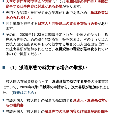
大学や専門学校で学んだ内容
もしくは
実務経験の専門性と実際に
従事する仕事内容に関連がある必要
があります。
専門的な知識・技術が必要な業務が対象であるため、
単純作業は
認められません。
同じ業務を担当する
日本人と同等以上の賃金を支払う必要
があり
ます。
その他、2026年1月23日に閣議決定された「外国人の受入れ・秩
序ある共生のための総合的対応策」等を踏まえ、次のような場合
に技人国の在留資格をもって就労する場合の出入国在留管理庁へ
の提出書類が追加されるなど、
在留資格の審査が厳格化されてい
る
のでご留意ください。
（1）派遣形態で就労する場合の取扱い
技
人国の在留資格をもって、
派遣形態で就労する場合
の提出書類
について、
2026年3月9日以降の申請から、次の書類が追加
されまし
た。（
詳細はこちら
）
当該外国人（技人国）の派遣労働に関する
派遣元・派遣先双方か
らの誓約書
当該外国人（技人国）の
派遣先での活動内容及び派遣契約期間を