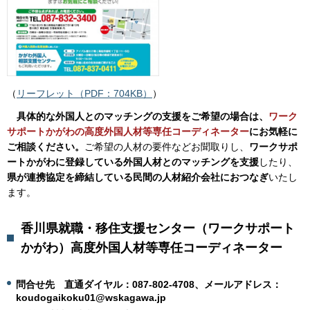
（
リーフレット（PDF：704KB）
）
具
体的な外国人とのマッチングの支援をご希望の場合は、
ワーク
サポートかがわの高度外国人材等専任コーディネーター
にお気軽に
ご相談ください。
ご希望の人材の要件などお聞取りし、
ワークサポ
ートかがわに登録している外国人材とのマッチングを支援
したり、
県が連携協定を締結している民間の人材紹介会社におつなぎ
いたし
ます。
香川県就職・移住支援センター（ワークサポート
かがわ）高度外国人材等専任コーディネーター
問合せ先
直
通ダイヤル：087-802-4708、メールアドレス：
koudogaikoku01@wskagawa.jp