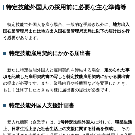
特定技能外国人の採用前に必要な主な準備等
特
定技能で外国人を雇う場合、一般的な手続き以外に、
地方出入
国在留管理局または地方出入国在留管理局支局に以下の届け出を行
う必要
があります。
特定技能雇用契約にかかる届出書
新
たに特定技能外国人と雇用契約を締結する場合、
定められた事
項を記載した雇用契約書の写し
と
特定技能雇用契約にかかる届出書
の提出が必要です。また、業務内容や報酬額などを変更したとき、
もしくは終了したときも同様に届出書の提出が必要です。
特定技能外国人支援計画書
受
入れ機関（企業等）は、
1号特定技能外国人
に対して、
職業生活
上、日常生活上また社会生活上の支援に関する計画を作成
し、その