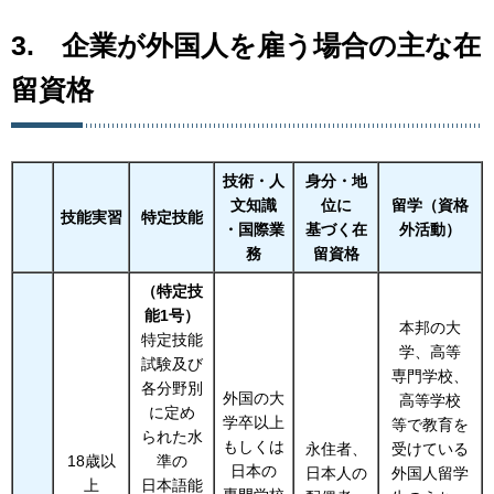
3.
企
業が外国人を雇う場合の主な在
留資格
技術・人
身分・地
文知識
位に
留学（資格
技能実習
特定技能
・国際業
基づく在
外活動）
務
留資格
（特定技
能1号）
本邦の大
特定技能
学、高等
試験及び
専門学校、
各分野別
外国の大
高等学校
に定め
学卒以上
等で教育を
られた水
もしくは
永住者、
受けている
18歳以
準の
日本の
日本人の
外国人留学
上
日本語能