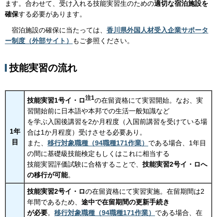
ます。合わせて、受け入れる技能実習生のための
適切な宿泊施設を
確保
する必要があります。
宿
泊施設の確保に当たっては、
香川県外国人材受入企業サポータ
ー制度（外部サイト）
もご参照ください。
技能実習の流れ
注1
技能実習1号イ・ロ
の在留資格にて実習開始。なお、実
習開始前に日本語や本邦での生活一般知識など
を学ぶ入国後講習を2か月程度（入国前講習を受けている場
1年
合は1か月程度）受けさせる必要あり。
目
また、
移行対象職種（94職種171作業）
である場合、1年目
の間に基礎級技能検定もしくはこれに相当する
技能実習評価試験に合格することで、
技能実習2号イ・ロへ
の移行が可能
。
技能実習2号イ・ロ
の在留資格にて実習実施。在留期間は2
年間であるため、
途中で在留期間の更新手続き
が必要
。
移行対象職種（94職種171作業）
である場合、在