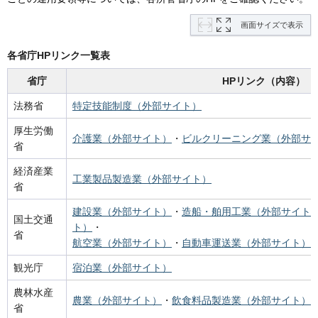
画面サイズで表示
各省庁HPリンク一覧表
省庁
HPリンク（内容）
法務省
特定技能制度（外部サイト）
厚生労働
介護業（外部サイト）
・
ビルクリーニング業（外部サ
省
経済産業
工業製品製造業（外部サイト）
省
建設業（外部サイト）
・
造船・舶用工業（外部サイト
国土交通
ト）
・
省
航空業（外部サイト）
・
自動車運送業（外部サイト）
観光庁
宿泊業（外部サイト）
農林水産
農業（外部サイト）
・
飲食料品製造業（外部サイト）
省