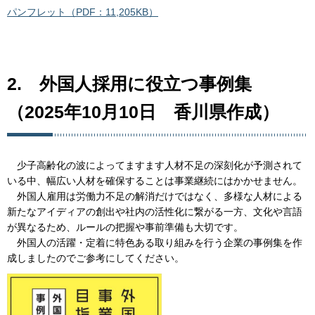
パンフレット（PDF：11,205KB）
2.
外
国人採用に役立つ事例集
（2025年10月10日
香
川県作成）
少
子高齢化の波によってますます人材不足の深刻化が予測されて
いる中、幅広い人材を確保することは事業継続にはかかせません。
外
国人雇用は労働力不足の解消だけではなく、多様な人材による
新たなアイディアの創出や社内の活性化に繋がる一方、文化や言語
が異なるため、ルールの把握や事前準備も大切です。
外
国人の活躍・定着に特色ある取り組みを行う企業の事例集を作
成しましたのでご参考にしてください。