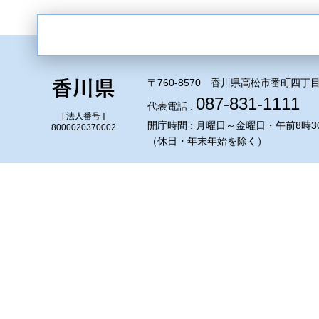
〒760-8570 香川県高松市番町四丁目
087-831-1111
代表電話 :
[ 法人番号 ]
開庁時間 : 月曜日～金曜日・午前8時3
8000020370002
（休日・年末年始を除く）