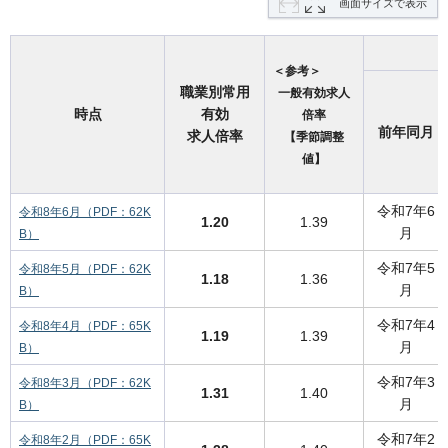
画面サイズで表示
＜参考＞
職業別常用
一般有効求人
時点
有効
倍率
前年同月
求人倍率
【季節調整
値】
令和7年6
令和8年6月（PDF：62K
1.20
1.39
月
B）
令和7年5
令和8年5月（PDF：62K
1.18
1.36
月
B）
令和7年4
令和8年4月（PDF：65K
1.19
1.39
月
B）
令和7年3
令和8年3月（PDF：62K
1.31
1.40
月
B）
令和7年2
令和8年2月（PDF：65K