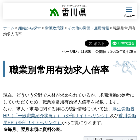
香川県
メニュー
ホーム
>
組織から探す
>
労働政策課
>
その他の労働・雇用情報
> 職業別常用有
効求人倍率
ページID：11936
公開日：2025年8月29日
職業別常用有効求人倍率
現在、どういう分野で人材が求められているか、求職活動の参考に
していただくため、職業別常用有効求人倍率を掲載します。
なお、求人・求職に関する詳細の統計情報については、
厚生労働省
HP（「一般職業紹介状況」）（外部サイトへリンク）
及び
香川労働
局HP（外部サイトへリンク）
からご覧になれます。
※毎月、翌月末頃に資料公表。