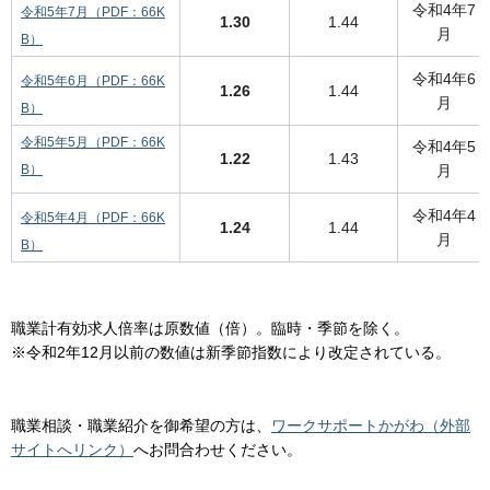
令和4年7
令和5年7月（PDF：66K
1.30
1.44
月
B）
令和4年6
令和5年6月（PDF：66K
1.26
1.44
月
B）
令和5年5月（PDF：66K
令和4年5
1.22
1.43
B）
月
令和4年4
令和5年4月（PDF：66K
1.24
1.44
月
B）
職業計有効求人倍率は原数値（倍）。臨時・季節を除く。
※令和2年12月以前の数値は新季節指数により改定されている。
職業相談・職業紹介を御希望の方は、
ワークサポートかがわ（外部
サイトへリンク）
へお問合わせください。