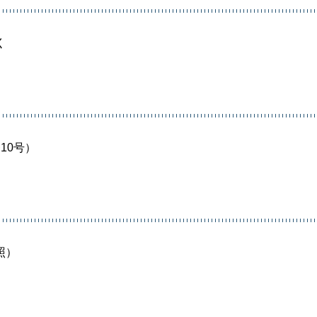
く
10号）
照）