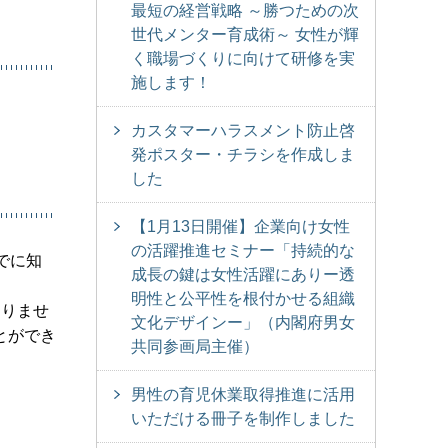
最短の経営戦略 ～勝つための次
世代メンター育成術～ 女性が輝
く職場づくりに向けて研修を実
施します！
カスタマーハラスメント防止啓
発ポスター・チラシを作成しま
した
【1月13日開催】企業向け女性
の活躍推進セミナー「持続的な
でに知
成長の鍵は女性活躍にありー透
明性と公平性を根付かせる組織
なりませ
文化デザインー」（内閣府男女
とができ
共同参画局主催）
男性の育児休業取得推進に活用
いただける冊子を制作しました