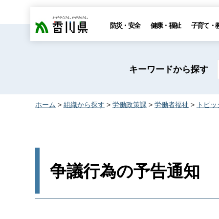
香川県
防災・安全
健康・福祉
子育て・
キーワードから探す
ホーム
>
組織から探す
>
労働政策課
>
労働者福祉
>
トピッ
争議行為の予告通知