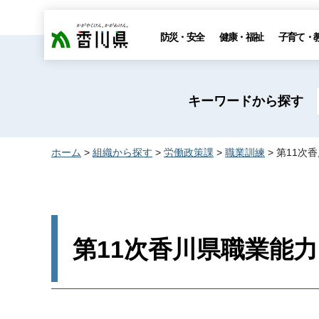
香川県
防災・安全
健康・福祉
子育て・
キーワードから探す
ホーム
>
組織から探す
>
労働政策課
>
職業訓練
> 第11
第11次香川県職業能