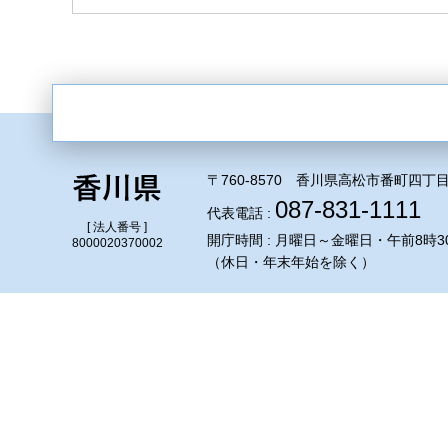
〒760-8570 香川県高松市番町四丁目
087-831-1111
代表電話 :
[ 法人番号 ]
開庁時間 : 月曜日～金曜日・午前8時3
8000020370002
（休日・年末年始を除く）