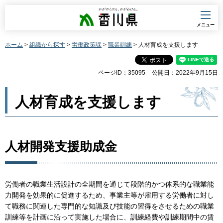
香川県
メニュー
ホーム
>
組織から探す
>
労働政策課
>
職業訓練
> 人材育成を支援します
ページID：35095
公開日：2022年9月15日
人材育成を支援します
人材開発支援助成金
労働者の職業生活設計の全期間を通じて段階的かつ体系的な職業能
力開発を効果的に促進するため、事業主等が雇用する労働者に対し
て職務に関連した専門的な知識及び技能の習得をさせるための職業
訓練等を計画に沿って実施した場合に、訓練経費や訓練期間中の賃