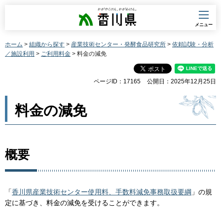
香川県
メニュー
ホーム
>
組織から探す
>
産業技術センター・発酵食品研究所
>
依頼試験・分析
／施設利用
>
ご利用料金
> 料金の減免
ページID：17165
公開日：2025年12月25日
料金の減免
概要
「
香川県産業技術センター使用料、手数料減免事務取扱要綱
」の規
定に基づき、料金の減免を受けることができます。