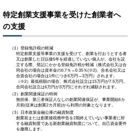
特定創業支援事業を受けた創業者へ
の支援
（1）登録免許税の軽減
特定創業支援等事業の支援を受けて、創業を行おうとする者
又は創業した日以後5年を経過していない個人が、会社を設
立する際、登記にかかる登録免許税が軽減（株式会社又は合
同会社の場合は資本金の0.7％→0.35％(※2)、合名会社又は
合資会社の場合は1件につき6万円→3万円）されます。
（※2）最低税額の場合、株式会社設立は15万円が7.5万円、
合同会社設立は6万円が3万円にそれぞれ減額されます。
（2）創業関連保証の特例
無担保、第三者保証人なしの創業関連保証が、事業開始6カ
月前(従来は創業2カ月前)から利用の対象となります。
（3）日本政策金融公庫の融資制度
創業前または創業後税務申告を2期終えていない事業者に対
する融資制度である新創業融資制度について、自己資金要件
を撤廃します。