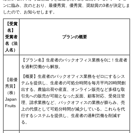
ンに臨み、次のとおり、最優秀賞、優秀賞、奨励賞の3者が決定しま
したので、お知らせします。
【受賞
名】
受賞者
プランの概要
名（法
人名）
【プラン名】生産者のバックオフィス業務を0に！生産者
を過剰労働から解放。
【概要】生産者のバックオフィス業務をゼロにするシス
【最優
テムを提供し、生産者の可処分時間を毎月平均20時間創
秀賞】
出する。農協出荷や産直、オンライン販売など多様な取
（株）
引先への販売が可能となった反面、顧客対応、受発注管
Japan
理、請求業務など、バックオフィスの業務が膨らみ、売
Fruits
上の代償として可処分時間が減少している。これらを代
行するシステムを提供し、生産者の過剰労働を削減す
る。