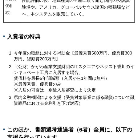
性能評価の後、地鶏種鶏の生産に取り組む国内の公設試
仮名
験場や、アメリカ、グローバルサウス諸国の種鶏場など
称）
へ、本システムを販売していく。
入賞者の特典
今年度の取組に対する補助金【最優秀賞500万円、優秀賞300
万円、奨励賞200万円】
（公財）かがわ産業支援財団のITスクエアやネクスト香川のイ
ンキュベート工房に入居する場合、
賃借料を最長5年間減額（入居から1年間は無料）
※最優秀賞、優秀賞のみ
※入居の可否は、別途入居審査により決定
県内金融機関による支援（受賞対象事業に係る融資について融
資商品における金利引き下げ対応）
このほか、書類選考通過者（6者）全員に、以下の
支援を行っています。