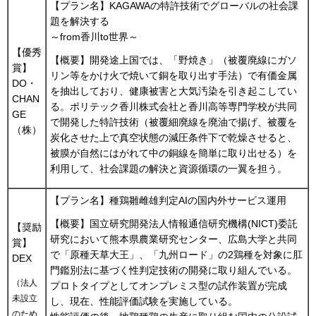
【プラン名】KAGAWAの特許技術でグローバルの社会課
題を解決する
～from香川to世界～
【優秀
【概要】開発途上国では、「野焼き」（被覆廃線にガソ
賞】
リン等をかけ火で焼いて銅を取り出す手法）で有価金属
DO・
を抽出しており、健康被害と大気汚染を引き起こしてい
CHAN
る。ポリテック香川株式会社と香川高等専門学校が共同
GE
で開発した特許技術（被覆細廃線を廃油で揚げ、被覆を
（株）
炭化させた上で真空状態の減圧条件下で乾燥させると、
被膜が自然にはがれて中の銅線を簡単に取り出せる）を
利用して、社会課題の解決と資源循環の一翼を担う。
【プラン名】種鶏雛雌雄判定AIの国内外サービス運用
【概要】国立研究開発法人情報通信研究機構(NICT)委託
【奨励
研究において熊本県農業研究センター、広島大学と共同
賞】
で「原種天草大王」、「九州ロード」の2鶏種を対象に肛
DEX
門鑑別法に基づく性判定技術の開発に取り組んでいる。
（法人
プロトタイプとしてオンプレミス型の試作装置が完成
未設立
し、現在、性能評価試験を実施している。
のため