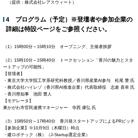
（提供：株式会社レアスウィート）
4 プログラム（予定）※登壇者や参加企業の
詳細は特設ページをご参照ください。
（1）15時00分～15時10分 オープニング、主催者挨拶
（2）15時10分～15時40分 トークセッション「香川の魅力とスタ
ートアップの可能性」
【登壇者】
・東京大学大学院工学系研究科教授／香川県産業AI参与 松尾 豊 氏
・株式会社ハイレゾ（香川県AI推進企業）代表取締役 志倉 喜幸 氏
・香川県知事 池田 豊人
【モデレータ】
東かがわ市官民連携マネージャー 寺西 康弘 氏
（3）15時50分～17時40分 香川発スタートアップによるPRピッチ
【参加企業】※10月9日（木曜日）時点
・建ロボテック（株）（J-Startup選定企業）