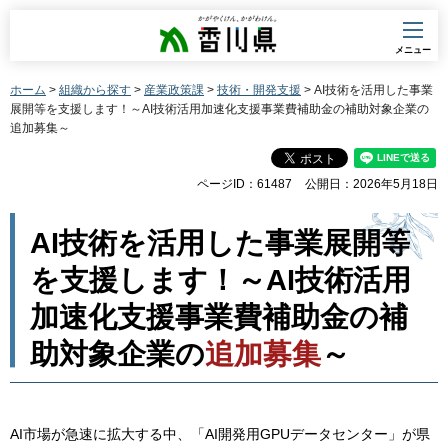
香川県
メニュー
ホーム
>
組織から探す
>
産業政策課
>
技術・開発支援
> AI技術を活用した事業
展開等を支援します！～AI技術活用加速化支援事業費補助金の補助対象企業の
追加募集～
ページID：61487
公開日：2026年5月18日
AI技術を活用した事業展開等
を支援します！～AI技術活用
加速化支援事業費補助金の補
助対象企業の
追加募集
～
AI市場が急速に拡大する中、「AI開発用GPUデータセンター」が県