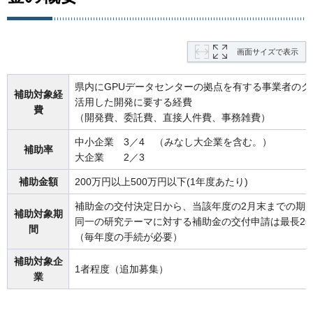
画面サイズで表示
県内にGPUデータセンターの拠点を有する事業者のク
補助対象経
活用した開発に要する経費
費
（開発費、委託費、直接人件費、事務雑費）
中小企業 3／4 （みなし大企業を含む。）
補助率
大企業 2／3
補助金額
200万円以上500万円以下(1年度あたり)
補助金の交付決定日から、当該年度の2月末までの期
補助対象期
同一の研究テーマに対する補助金の交付申請は最長2
間
（毎年度の手続が必要）
補助対象企
1者程度（追加募集）
業