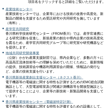
項目名をクリックすると詳細をご覧いただけます。
産業技術センター
産業技術センターでは、企業等における技術の改善や高度化、新
製品の開発を支援するため受託研究や共同研究を施しています
（有料）。
産学官共同研究
香川県科学技術研究センター（FROM香川）では、産学官連携に
よる研究活動を促進し、新規産業の創出や県内企業の技術高度化
を図るため、産学官共同研究グループ等に研究室や研究機器など
を提供します。
地域共同研究開発事業
（公財）かがわ産業支援財団では、県内企業など、多数の方々に
高温高圧流体技術等への理解を深めていただくために、最新情報
の提供、技術講習会や機器利用講習会の開催、情報誌の発行な
ど、企業の技術支援を行います。
香川県新規産業創出支援センター（ネクスト香川）
電子機器等の電磁波に関する特性を計測するためのEMC総合試験
施設として、大型電波暗室及び関連計測機器等を開放型施設とし
て提供することにより、企業等の新技術・新製品開発を支援して
います。
香川県産業技術センター（電磁波特定計測）
電子機器等の電磁波に関する特性を評価するための設備として、