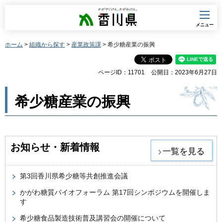
香川県
メニュー
ホーム
>
組織から探す
>
産業政策課
> 希少糖産業の振興
ページID：11701
公開日：2023年6月27日
希少糖産業の振興
お知らせ・新着情報
一覧を見る
第3回香川県希少糖等共創推進会議
かがわ糖質バイオフォーラム 第17回シンポジウムを開催しま
す
希少糖食品製造技術普及講習会の開催について