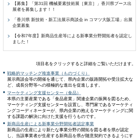
【募集】「第31回 機械要素技術展［東京］」香川県ブース出
展者を募集します！！
「香川県 新技術・新工法展示商談会 in コマツ大阪工場」出展
企業募集
【令和7年度】新商品生産等による新事業分野開拓者を認定し
ました！
項目名をクリックすると詳細をご覧いただけます。
戦略的マッチング推進事業（ものづくり）
展示商談会等の開催を通じて、県内企業の販路開拓や受注拡大な
ど、成長分野等への積極的な進出を促進します。
マーケティング支援センター（食品）
本県の主要産業である「食品産業」関連企業の振興を図るため、
マーケティング支援センターを設置し、専門家であるマーケティ
ングコーディネーターが、県内企業の抱えるマーケティングに関
する課題の解決に向けた支援を行うものです。
新商品生産による新事業分野開拓者認定事業
新商品の生産により新たな事業分野の開拓を図る者を県が認定
し、当該事業者が生産する新商品を県が随意契約できるようにす