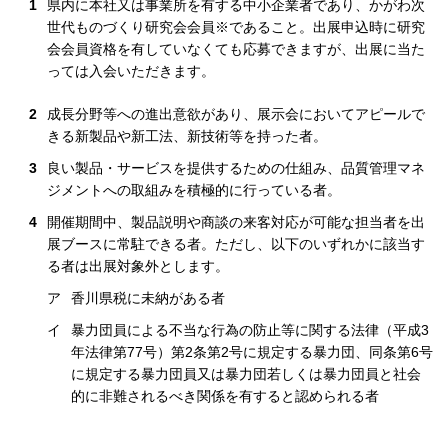
1
県内に本社又は事業所を有する中小企業者であり、かがわ次
世代ものづくり研究会会員※であること。出展申込時に研究
会会員資格を有していなくても応募できますが、出展に当た
っては入会いただきます。
2
成長分野等への進出意欲があり、展示会においてアピールで
きる新製品や新工法、新技術等を持った者。
3
良い製品・サービスを提供するための仕組み、品質管理マネ
ジメントへの取組みを積極的に行っている者。
4
開催期間中、製品説明や商談の来客対応が可能な担当者を出
展ブースに常駐できる者。ただし、以下のいずれかに該当す
る者は出展対象外とします。
ア
香川県税に未納がある者
イ
暴力団員による不当な行為の防止等に関する法律（平成3
年法律第77号）第2条第2号に規定する暴力団、同条第6号
に規定する暴力団員又は暴力団若しくは暴力団員と社会
的に非難されるべき関係を有すると認められる者