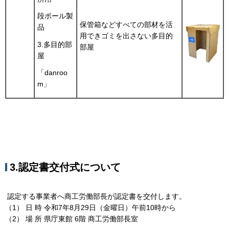
段ボール製
保管箱などすべての部材を活
品
用できゴミを出さない多目的
3.多目的部
部屋
屋
「danroo
m」
3.認定書交付式について
認定する事業者へ商工労働部長が認定書を交付します。
（1） 日 時 令和7年8月29日（金曜日）午前10時から
（2） 場 所 県庁東館 6階 商工労働部長室