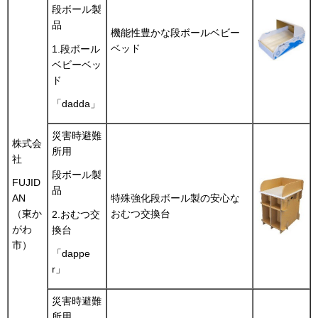
段ボール製
品
機能性豊かな段ボールベビー
ベッド
1.段ボール
ベビーベッ
ド
「dadda」
災害時避難
株式会
所用
社
段ボール製
FUJID
品
特殊強化段ボール製の安心な
AN
おむつ交換台
（東か
2.おむつ交
がわ
換台
市）
「dappe
r」
災害時避難
所用