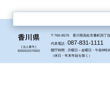
〒760-8570 香川県高松市番町四丁目
087-831-1111
代表電話 :
[ 法人番号 ]
開庁時間 : 月曜日～金曜日・午前8時3
8000020370002
（休日・年末年始を除く）