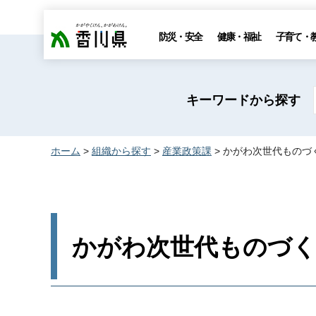
香川県
防災・安全
健康・福祉
子育て・
キーワードから探す
ホーム
>
組織から探す
>
産業政策課
> かがわ次世代ものづ
かがわ次世代ものづく