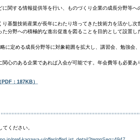
に関する情報提供等を行い、ものづくり企業の成長分野等へ
り基盤技術産業が長年にわたり培ってきた技術力を活かし次
った分野への積極的な進出促進を図ることを目的として設置し
略に定める成長分野等に対象範囲を拡大し、講習会、勉強会
関心のある企業であれば入会が可能です。年会費等も必要あ
DF：187KB）
してください。
tumo.jp/pref-kagawa-u/offer/offerList_detail?tempSeq=4947