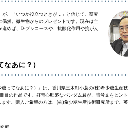
たが、「いつか役立つときが…」と信じて、研究
に偶然。微生物からのプレゼントです。現在は全
が進めば、D-プシコースや、抗酸化作用や抗がん
てなあに？）
糖ってなあに？）』は、香川県三木町小蓑の(株)希少糖生産
2冊目の作品です。好奇心旺盛なバンダム君が、暗号文をヒント
ます。購入ご希望の方は、(株)希少糖生産技術研究所まで。
研究所