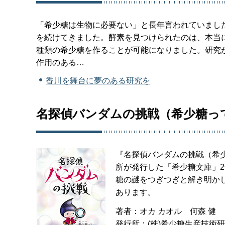
「希少糖は生物に必要ない」と長年言われていまし
を続けてきました。酵素を見つけられたのは、本当
種類の希少糖を作ることが可能になりました。研究
作用のある…
香川を舞台に夢のある研究を
名探偵バンダムの挑戦（希少糖っ
『名探偵バンダムの挑戦（希少
所が発行した「希少糖文庫」
糖の謎をつぎつぎと解き明かし
あります。
著者：オカ カオル 何森 健
発行所：(株)希少糖生産技術