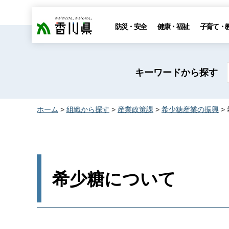
香川県
防災・安全
健康・福祉
子育て・
キーワードから探す
ホーム
>
組織から探す
>
産業政策課
>
希少糖産業の振興
>
希少糖について