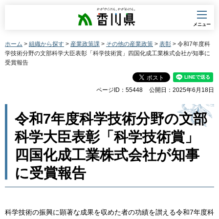
香川県
メニュー
ホーム
>
組織から探す
>
産業政策課
>
その他の産業政策
>
表彰
> 令和7年度科
学技術分野の文部科学大臣表彰「科学技術賞」四国化成工業株式会社が知事に
受賞報告
ページID：55448
公開日：2025年6月18日
令和7年度科学技術分野の文部
科学大臣表彰「科学技術賞」
四国化成工業株式会社が知事
に受賞報告
科学技術の振興に顕著な成果を収めた者の功績を讃える令和7年度科