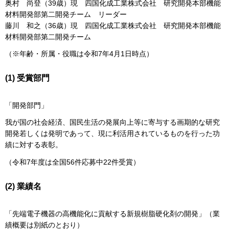
奥村 尚登（39歳）現 四国化成工業株式会社 研究開発本部機能
材料開発部第二開発チーム リーダー
藤川 和之（36歳）現 四国化成工業株式会社 研究開発本部機能
材料開発部第二開発チーム
（※年齢・所属・役職は令和7年4月1日時点）
(1) 受賞部門
「開発部門」
我が国の社会経済、国民生活の発展向上等に寄与する画期的な研究
開発若しくは発明であって、現に利活用されているものを行った功
績に対する表彰。
（令和7年度は全国56件応募中22件受賞）
(2) 業績名
「先端電子機器の高機能化に貢献する新規樹脂硬化剤の開発」（業
績概要は別紙のとおり）