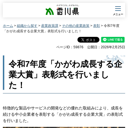
香川県
メニュー
ホーム
>
組織から探す
>
産業政策課
>
その他の産業政策
>
表彰
> 令和7年度
「かがわ成長する企業大賞」表彰式を行いました！
ページID：59876
公開日：2026年2月25日
令和7年度「かがわ成長する企
業大賞」表彰式を行いまし
た！
特徴的な製品やサービスの開発などの優れた取組みにより、成長を
続ける中小企業者を表彰する「かがわ成長する企業大賞」の表彰式
を行いました。