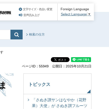
Foreign Language
文字サイズ・色合い変更
県政情報
Select Language
▼
音声読み上げ
検索の仕方
ます
ページID：55949
公開日：2025年10月21日
ま
トピックス
「さぬき讃サンはなやか（花野
果）大使」が さぬき讃フルーツ