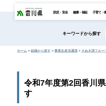
香川県
防災・安全
健康・福祉
子育て・
キーワードから探す
ホーム
>
組織から探す
>
農業生産流通課
>
さぬき讃フルー
令和7年度第2回香川
す