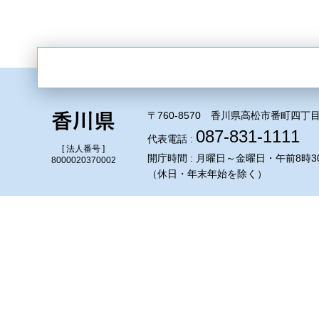
〒760-8570 香川県高松市番町四丁目
087-831-1111
代表電話 :
[ 法人番号 ]
開庁時間 : 月曜日～金曜日・午前8時3
8000020370002
（休日・年末年始を除く）