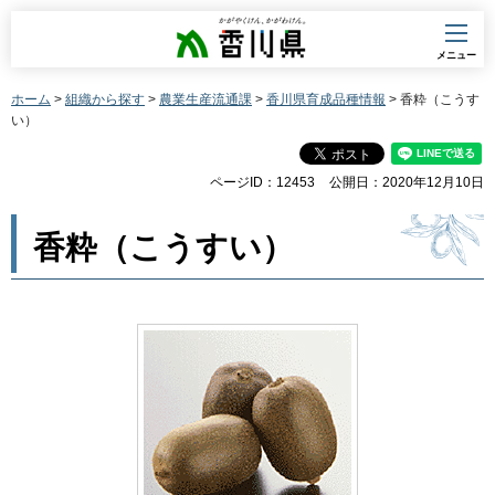
香川県
メニュー
ホーム
>
組織から探す
>
農業生産流通課
>
香川県育成品種情報
> 香粋（こうす
い）
ページID：12453
公開日：2020年12月10日
香粋（こうすい）