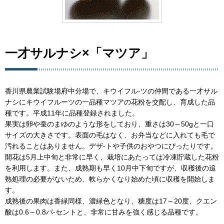
一才サルナシ×「マツア」
香川県農業試験場府中分場で、キウイフル-ツの仲間である一才サル
ナシにキウイフルーツの一品種マツアの花粉を交配し、育成した品
種です。平成11年に品種登録されました。
果実は卵や蚕のまゆのような形をしており、重さは30～50gと一口
サイズの大きさです。表面の毛はなく、お弁当などに入れても毛で
汚れることはありません。デザ-トや子供のおやつにぴったりです。
開花は5月上中旬と非常に早く、栽培にあたっては冷凍貯蔵した花粉
を利用します。また、成熟期も早く10月中下旬ですが、収穫後の追
熟処理の必要がないため、軟らかくなり始めた頃に収穫を開始しま
す。
成熟後の果肉は香緑同様、濃緑色となり、糖度は17～20度、クエン
酸は0.6～0.8パ-セントと、非常に甘みを強く感じる品種です。