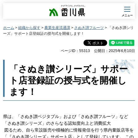
香川県
メニュー
ホーム
>
組織から探す
>
農業生産流通課
>
さぬき讃フルーツ
> 「さぬき讃シリ
ーズ」サポート店登録証の授与式を開催します！
ページID：55313
公開日：2025年6月10日
「さぬき讃シリーズ」サポー
ト店登録証の授与式を開催し
ます！
県は、「さぬき讃ベジタブル」および「さぬき讃フルーツ」など
「さぬき讃シリーズ」のさらなる認知度向上と消費拡大
図るため、自ら常設販売や積極的に情報発信を行う県内量販店等を
「『さぬき讃シリーズ』サポート店」として登録しています。 この