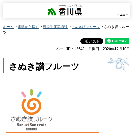
香川県
メニュー
ホーム
>
組織から探す
>
農業生産流通課
>
さぬき讃フルーツ
> さぬき讃フルー
ツ
ページID：12542
公開日：2020年12月10日
さぬき讃フルーツ