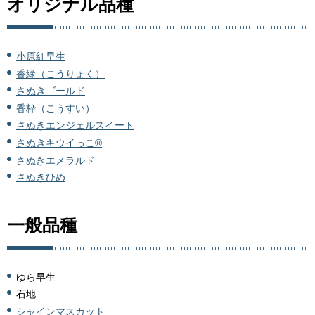
オリジナル品種
小原紅早生
香緑（こうりょく）
さぬきゴールド
香枠（こうすい）
さぬきエンジェルスイート
さぬきキウイっこ®
さぬきエメラルド
さぬきひめ
一般品種
ゆら早生
石地
シャインマスカット