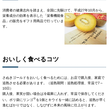
消費者の健康志向を踏まえ、全国に先駆けて、平成27年10月から、
栄養成分の効果を表示し
た「栄養機能食
品」の販売をギフト用商品で行っていま
す。
おいしく食べるコツ
さぬきゴールドをおいしく食べるためには、お店で購入後、家庭で
追熟させる必要があります。（追熟期間：追熟処理後、常温で7～
10日）
購入後、果実が固い場合は冷蔵庫に入れず、常温で保存してくださ
※
い。ポリ袋にリンゴ
を1個とキウイを一緒に詰めると、追熟が早く
進むばかりではなく、しなびずに本来の風味に仕上がります。