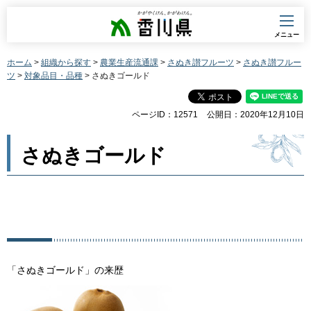
香川県
メニュー
ホーム
>
組織から探す
>
農業生産流通課
>
さぬき讃フルーツ
>
さぬき讃フルー
ツ
>
対象品目・品種
> さぬきゴールド
ページID：12571
公開日：2020年12月10日
さぬきゴールド
「さぬきゴールド」の来歴