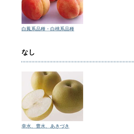
白鳳系品種・白桃系品種
なし
幸水、豊水、あきづき