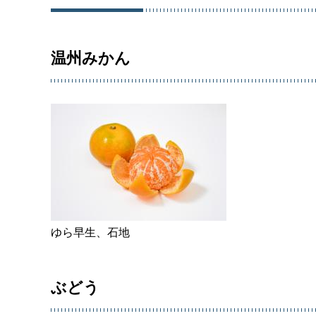
温州みかん
ゆら早生、石地
ぶどう