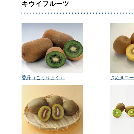
キウイフルーツ
香緑（こうりょく）
さぬきゴー