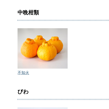
中晩柑類
不知火
びわ