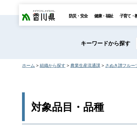
香川県
防災・安全
健康・福祉
子育て・
キーワードから探す
ホーム
>
組織から探す
>
農業生産流通課
>
さぬき讃フルー
対象品目・品種