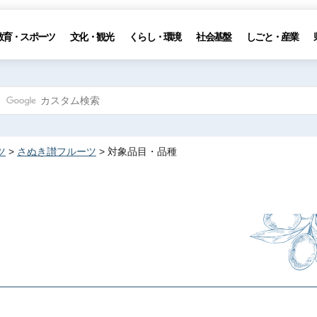
教育・スポーツ
文化・観光
くらし・環境
社会基盤
しごと・産業
ツ
>
さぬき讃フルーツ
> 対象品目・品種