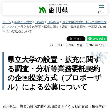
香川県
メニュー
ホーム
>
組織から探す
>
政策課
>
政策総合
>
県立大学の設置・拡充に関する検
討について
> 県立大学の設置・拡充に関する調査・分析等業務 公募型プロポ
ーザルの実施について
ページID：55784
公開日：2025年7月9日
県立大学の設置・拡充に関す
る調査・分析等業務委託契約
の企画提案方式（プロポーザ
ル）による公募について
香川県は、若者の県内定着や地域産業を担う人材の育成・確保等の