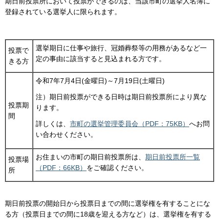
期日前投票所において投票ができるのは、当該市町の選挙人名簿に
登録されている選挙人に限られます。
選挙期日に仕事や旅行、冠婚葬祭等の用務があるなど一
投票で
定の事由に該当すると見込まれる方です。
きる方
令和7年7月4日(金曜日)～7月19日(土曜日)
注）期日前投票ができる日時は期日前投票所により異な
投票期
ります。
間
詳しくは、
市町の選挙管理委員会（PDF：75KB）
へお問
い合わせください。
お住まいの市町の期日前投票所は、
期日前投票所一覧
投票場
（PDF：66KB）
をご確認ください。
所
期日前投票の開始日から投票日までの間に選挙権を有することにな
る方（投票日までの間に18歳を迎える方など）は、選挙権を有する