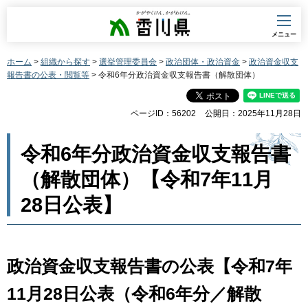
香川県
メニュー
ホーム
>
組織から探す
>
選挙管理委員会
>
政治団体・政治資金
>
政治資金収支
報告書の公表・閲覧等
> 令和6年分政治資金収支報告書（解散団体）
ページID：56202
公開日：2025年11月28日
令和6年分政治資金収支報告書
（解散団体）【令和7年11月
28日公表】
政治資金収支報告書の公表【令和7年
11月28日公表（令和6年分／解散