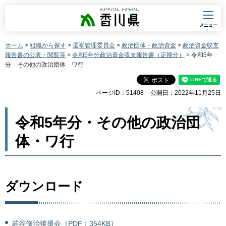
香川県
メニュー
ホーム
>
組織から探す
>
選挙管理委員会
>
政治団体・政治資金
>
政治資金収支
報告書の公表・閲覧等
>
令和5年分政治資金収支報告書（定期分）
> 令和5年
分 その他の政治団体 ワ行
ページID：51408
公開日：2022年11月25日
令和5年分・その他の政治団
体・ワ行
ダウンロード
若谷修治後援会（PDF：354KB）