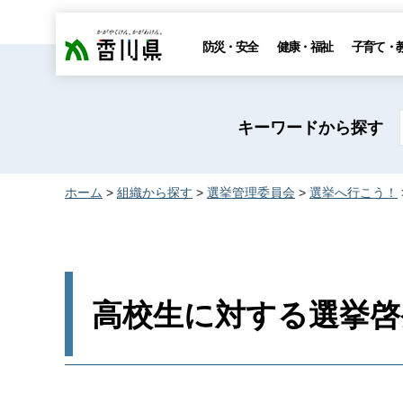
香川県
防災・安全
健康・福祉
子育て・
キーワードから探す
ホーム
>
組織から探す
>
選挙管理委員会
>
選挙へ行こう！
高校生に対する選挙啓