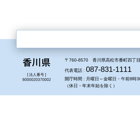
〒760-8570 香川県高松市番町四丁目
087-831-1111
代表電話 :
[ 法人番号 ]
開庁時間 : 月曜日～金曜日・午前8時3
8000020370002
（休日・年末年始を除く）