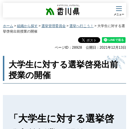
香川県
メニュー
ホーム
>
組織から探す
>
選挙管理委員会
>
選挙へ行こう！
> 大学生に対する選
挙啓発出前授業の開催
ページID：28928
公開日：2021年12月13日
大学生に対する選挙啓発出前
授業の開催
「大学生に対する選挙啓