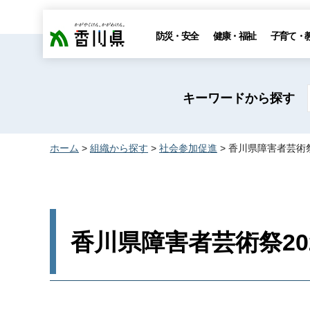
香川県
防災・安全
健康・福祉
子育て・
キーワードから探す
ホーム
>
組織から探す
>
社会参加促進
> 香川県障害者芸術
香川県障害者芸術祭2