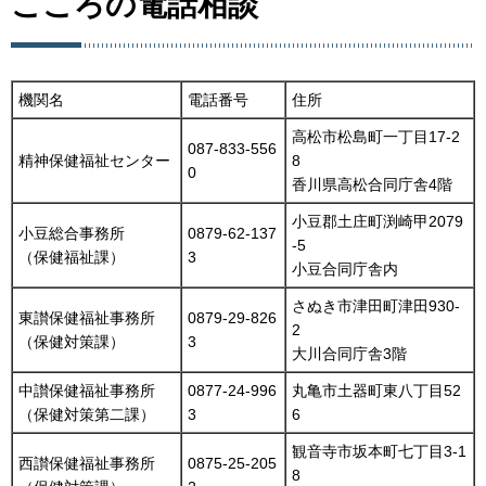
こころの電話相談
機関名
電話番号
住所
高松市松島町一丁目17-2
087-833-556
精神保健福祉センター
8
0
香川県高松合同庁舎4階
小豆郡土庄町渕崎甲2079
小豆総合事務所
0879-62-137
-5
（保健福祉課）
3
小豆合同庁舎内
さぬき市津田町津田930-
東讃保健福祉事務所
0879-29-826
2
（保健対策課）
3
大川合同庁舎3階
中讃保健福祉事務所
0877-24-996
丸亀市土器町東八丁目52
（保健対策第二課）
3
6
観音寺市坂本町七丁目3-1
西讃保健福祉事務所
0875-25-205
8