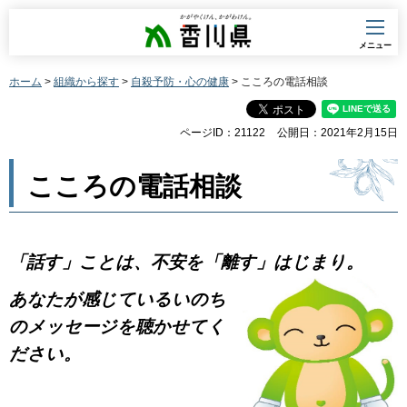
香川県
メニュー
ホーム
>
組織から探す
>
自殺予防・心の健康
> こころの電話相談
ページID：21122
公開日：2021年2月15日
こころの電話相談
「話す」ことは、不安を「離す」はじまり。
あなたが感じているいのち
のメッセージを聴かせてく
ださい。