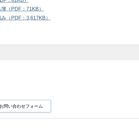
F：81KB）
（PDF：71KB）
PDF：3,617KB）