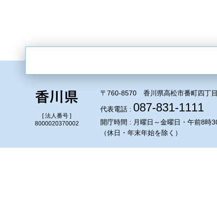
〒760-8570 香川県高松市番町四丁目
087-831-1111
代表電話 :
[ 法人番号 ]
開庁時間 : 月曜日～金曜日・午前8時3
8000020370002
（休日・年末年始を除く）