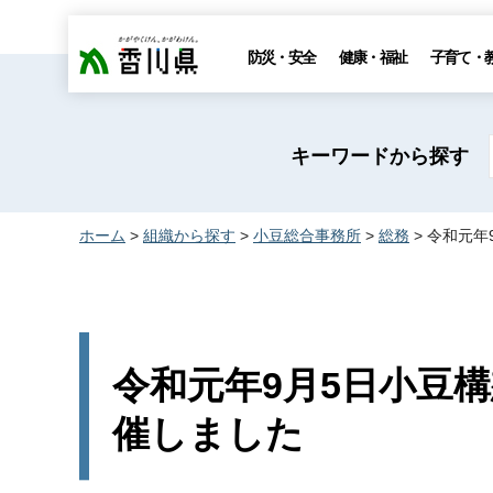
香川県
防災・安全
健康・福祉
子育て・
キーワードから探す
ホーム
>
組織から探す
>
小豆総合事務所
>
総務
> 令和元
令和元年9月5日小豆
催しました