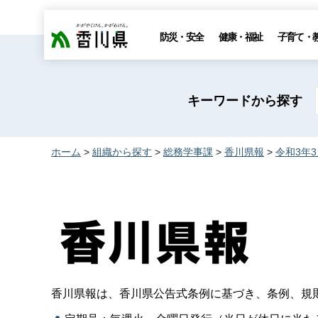
香川県
防災・安全
健康・福祉
子育て・
キーワードから探す
ホーム
>
組織から探す
>
総務学事課
>
香川県報
>
令和3年
香川県報は、香川県公告式条例に基づき、条例、規