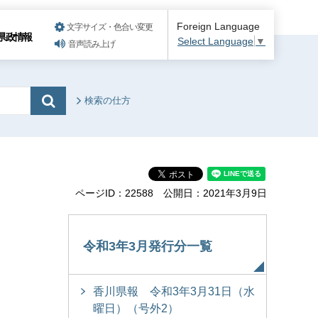
Foreign Language
文字サイズ・色合い変更
県政情報
Select Language
▼
音声読み上げ
検索の仕方
ページID：22588
公開日：2021年3月9日
令和3年3月発行分一覧
香川県報 令和3年3月31日（水
曜日）（号外2）