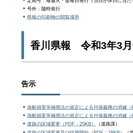
定期号：毎週火・金曜日発行（当日が休日に当た
号外：随時発行
県報の印刷物の閲覧場所
香川県報 令和3年3月
告示
漁船損害等補償法の規定による付保義務の消滅（PD
漁船損害等補償法の規定による付保義務の消滅（PD
道路の区域変更（PDF：25KB）
（道路課）
道路の区域変更及び供用開始（PDF：28KB）
（