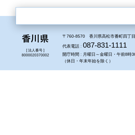
〒760-8570 香川県高松市番町四丁目
087-831-1111
代表電話 :
[ 法人番号 ]
開庁時間 : 月曜日～金曜日・午前8時3
8000020370002
（休日・年末年始を除く）