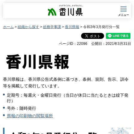
香川県
メニュー
ホーム
>
組織から探す
>
総務学事課
>
香川県報
> 令和3年3月発行分一覧
ページID：22096
公開日：2021年3月31日
香川県報は、香川県公告式条例に基づき、条例、規則、告示、訓令
等を掲載して発行しています。
定期号：毎週火・金曜日発行（当日が休日に当たるときは繰下発
行）
号外：随時発行
県報の印刷物の閲覧場所