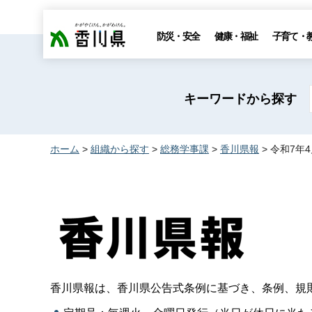
香川県
防災・安全
健康・福祉
子育て・
キーワードから探す
ホーム
>
組織から探す
>
総務学事課
>
香川県報
> 令和7年
香川県報は、香川県公告式条例に基づき、条例、規