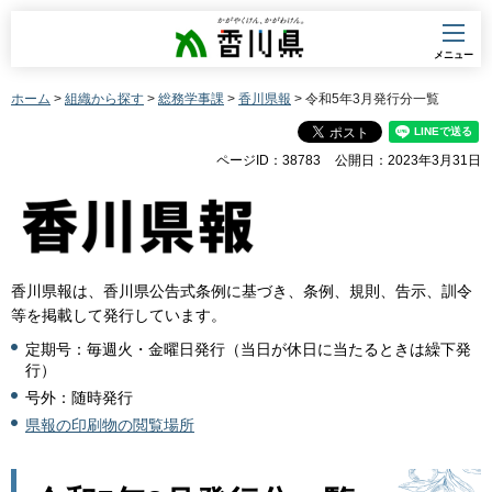
香川県
メニュー
ホーム
>
組織から探す
>
総務学事課
>
香川県報
> 令和5年3月発行分一覧
ページID：38783
公開日：2023年3月31日
香川県報は、香川県公告式条例に基づき、条例、規則、告示、訓令
等を掲載して発行しています。
定期号：毎週火・金曜日発行（当日が休日に当たるときは繰下発
行）
号外：随時発行
県報の印刷物の閲覧場所