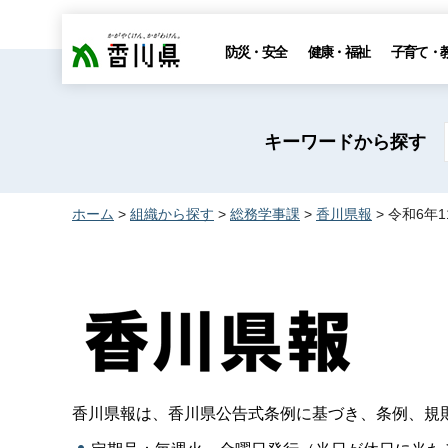
香川県
防災・安全
健康・福祉
子育て・
キーワードから探す
ホーム
>
組織から探す
>
総務学事課
>
香川県報
> 令和6年
香川県報は、香川県公告式条例に基づき、条例、規