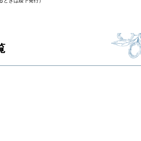
るときは繰下発行）
覧