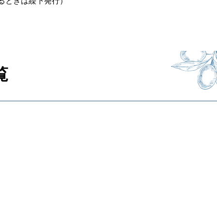
るときは繰下発行）
覧