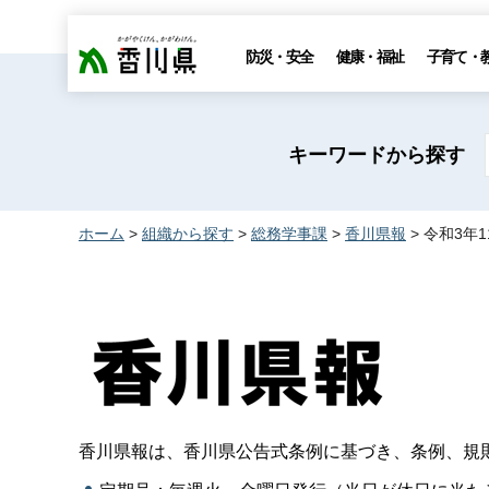
香川県
防災・安全
健康・福祉
子育て・
キーワードから探す
ホーム
>
組織から探す
>
総務学事課
>
香川県報
> 令和3年
香川県報は、香川県公告式条例に基づき、条例、規