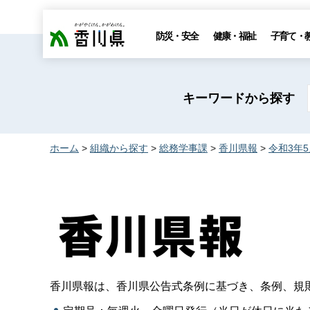
香川県
防災・安全
健康・福祉
子育て・
キーワードから探す
ホーム
>
組織から探す
>
総務学事課
>
香川県報
>
令和3年
香川県報は、香川県公告式条例に基づき、条例、規