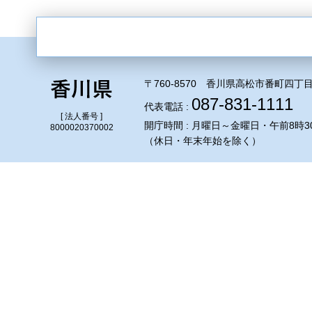
〒760-8570 香川県高松市番町四丁目
087-831-1111
代表電話 :
[ 法人番号 ]
開庁時間 : 月曜日～金曜日・午前8時3
8000020370002
（休日・年末年始を除く）