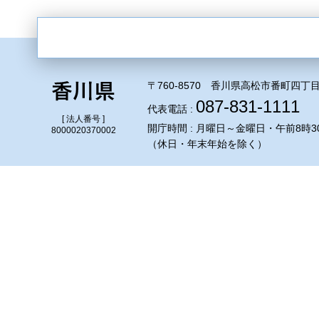
〒760-8570 香川県高松市番町四丁目
087-831-1111
代表電話 :
[ 法人番号 ]
開庁時間 : 月曜日～金曜日・午前8時3
8000020370002
（休日・年末年始を除く）