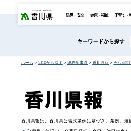
香川県
防災・安全
健康・福祉
子育て・
キーワードから探す
ホーム
>
組織から探す
>
総務学事課
>
香川県報
>
令和4年
香川県報は、香川県公告式条例に基づき、条例、規