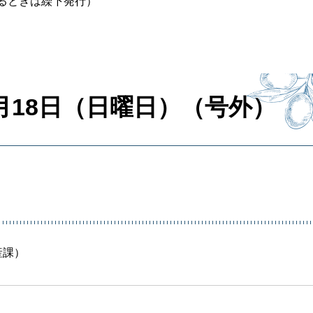
るときは繰下発行）
月18日（日曜日）（号外）
産課）