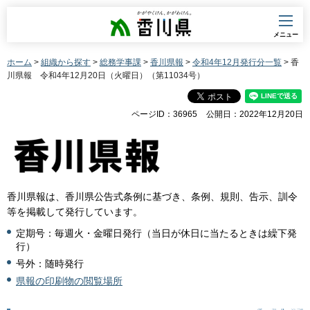
香川県
メニュー
ホーム
>
組織から探す
>
総務学事課
>
香川県報
>
令和4年12月発行分一覧
> 香
川県報 令和4年12月20日（火曜日）（第11034号）
ページID：36965
公開日：2022年12月20日
香川県報は、香川県公告式条例に基づき、条例、規則、告示、訓令
等を掲載して発行しています。
定期号：毎週火・金曜日発行（当日が休日に当たるときは繰下発
行）
号外：随時発行
県報の印刷物の閲覧場所