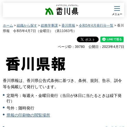
香川県
メニュー
ホーム
>
組織から探す
>
総務学事課
>
香川県報
>
令和5年4月発行分一覧
> 香川
県報 令和5年4月7日（金曜日）（第11063号）
ページID：39780
公開日：2023年4月7日
香川県報は、香川県公告式条例に基づき、条例、規則、告示、訓令
等を掲載して発行しています。
定期号：毎週火・金曜日発行（当日が休日に当たるときは繰下発
行）
号外：随時発行
県報の印刷物の閲覧場所